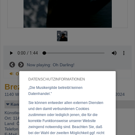
Now playing:
Oh Darling!
Oh Darling!
DATENSCHUTZINFORMATIONEN
Brezina, Sabine
„Die Musikergilde betreibt keinen
Datenhandel.”
1140 Wien,
Beitritt: 16.10.1995, letzte Änderung: 17.12.2024
Sie können entweder allen externen Diensten
Kontakt
und den damit verbundenen Cookies
Künstlername: Brezina, Sabine
zustimmen oder lediglich jenen, die für die
Ort: 1140 Wien
korrekte Funktionsweise unserer Website
Land: Österreich
zwingend notwendig sind. Beachten Sie, daß
Telefon 1: +43 (0)650 337 65 62
bei der Wahl der zweiten Möglichkeit ggf. nicht
E-Mail:
summ@gmx.at