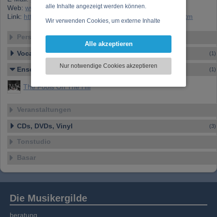
alle Inhalte angezeigt werden können.
Web:
www.summsumm.at
Link:
https://www.musikergilde.at/mitglied/SabineBrezina.htm
Wir verwenden Cookies, um externe Inhalte
darzustellen, Ihre Anzeige zu personalisieren,
Personen-Details
Funktionen für soziale Medien anbieten zu
Alle akzeptieren
können und die Zugriffe auf unsere Website
Vocal – Instrumental – Komposition...
(1)
zu analysieren. Dabei werden ggf.
Nur notwendige Cookies akzeptieren
Ensemble
Informationen zu Ihrer Verwendung unserer
(1)
Website an unsere Partner für externe Inhalte,
The Fools On The Hill
soziale Medien, Werbung und Analysen
weitergegeben. Unsere Partner führen diese
Informationen möglicherweise mit weiteren
Veranstaltungen
Daten zusammen, die Sie bereitgestellt haben
CDs, DVDs, Vinyl
(3)
oder die sie im Rahmen Ihrer Nutzung der
Dienste gesammelt haben.
Tonstudio
Basar
Die Musikergilde
beratung