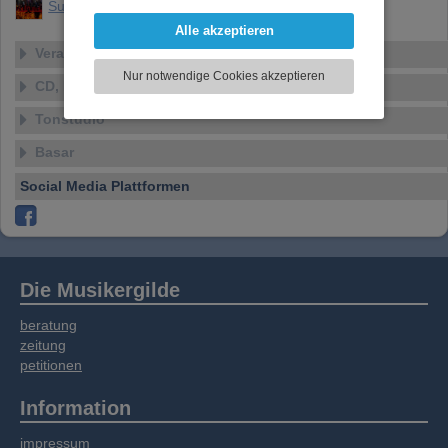
darzustellen, Ihre Anzeige zu personalisieren,
SuperGlueArt
Funktionen für soziale Medien anbieten zu
Alle akzeptieren
können und die Zugriffe auf unsere Website
Veranstaltungen
zu analysieren. Dabei werden ggf.
Nur notwendige Cookies akzeptieren
Informationen zu Ihrer Verwendung unserer
CD, DVD, Vinyl
Website an unsere Partner für externe Inhalte,
Tonstudio
soziale Medien, Werbung und Analysen
weitergegeben. Unsere Partner führen diese
Basar
Informationen möglicherweise mit weiteren
Daten zusammen, die Sie bereitgestellt haben
Social Media Plattformen
oder die sie im Rahmen Ihrer Nutzung der
Dienste gesammelt haben.
Die Musikergilde
beratung
zeitung
petitionen
Information
impressum