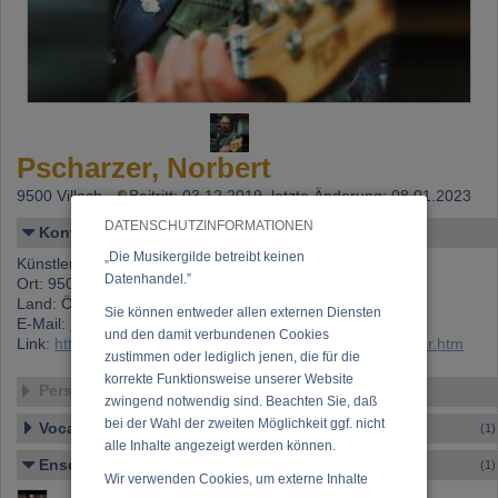
Pscharzer, Norbert
9500 Villach,
Beitritt: 03.12.2019, letzte Änderung: 08.01.2023
DATENSCHUTZINFORMATIONEN
Kontakt
„Die Musikergilde betreibt keinen
Künstlername: Pscharzer, Norbert
Datenhandel.”
Ort: 9500 Villach
Land: Österreich
Sie können entweder allen externen Diensten
E-Mail:
norbert.pscharzer@gmx.at
und den damit verbundenen Cookies
Link:
https://www.musikergilde.at/mitglied/NorbertPscharzer.htm
zustimmen oder lediglich jenen, die für die
korrekte Funktionsweise unserer Website
Personen-Details
zwingend notwendig sind. Beachten Sie, daß
bei der Wahl der zweiten Möglichkeit ggf. nicht
Vocal – Instrumental – Komposition...
(1)
alle Inhalte angezeigt werden können.
Ensemble
(1)
Wir verwenden Cookies, um externe Inhalte