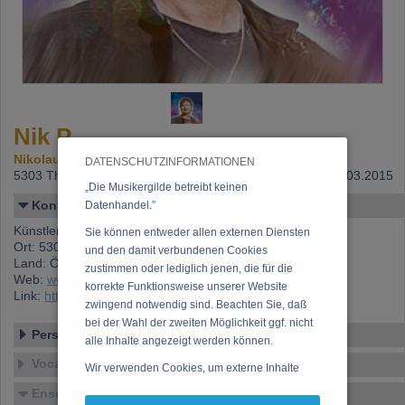
Nik P.
Nikolaus Presnik
DATENSCHUTZINFORMATIONEN
5303 Thalgau,
Beitritt: 14.02.2015, letzte Änderung: 27.03.2015
„Die Musikergilde betreibt keinen
Kontakt
Datenhandel.”
Künstlername: Nik P.
Sie können entweder allen externen Diensten
Ort: 5303 Thalgau
und den damit verbundenen Cookies
Land: Österreich
zustimmen oder lediglich jenen, die für die
Web:
www.nikp.com
korrekte Funktionsweise unserer Website
Link:
https://www.musikergilde.at/mitglied/NikP.htm
zwingend notwendig sind. Beachten Sie, daß
bei der Wahl der zweiten Möglichkeit ggf. nicht
Personen-Details
alle Inhalte angezeigt werden können.
Vocal – Instrumental – Komposition...
Wir verwenden Cookies, um externe Inhalte
darzustellen, Ihre Anzeige zu personalisieren,
Ensembles
Funktionen für soziale Medien anbieten zu