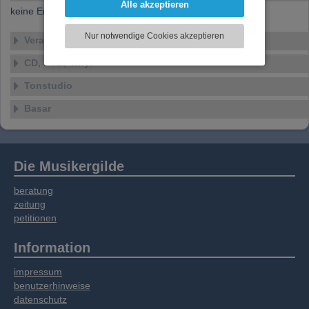
Alle akzeptieren
keine Ensembles verfügbar
können und die Zugriffe auf unsere Website
zu analysieren. Dabei werden ggf.
Nur notwendige Cookies akzeptieren
Veranstaltungen
Informationen zu Ihrer Verwendung unserer
Website an unsere Partner für externe Inhalte,
CD, DVD, Vinyl
soziale Medien, Werbung und Analysen
weitergegeben. Unsere Partner führen diese
Tonstudio
Informationen möglicherweise mit weiteren
Basar
Daten zusammen, die Sie bereitgestellt haben
oder die sie im Rahmen Ihrer Nutzung der
Dienste gesammelt haben.
Die Musikergilde
beratung
zeitung
petitionen
Information
impressum
benutzerhinweise
datenschutz