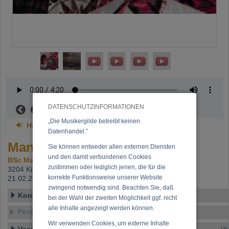
DATENSCHUTZINFORMATIONEN
Now playing:
Head
„Die Musikergilde betreibt keinen
Head
Datenhandel.”
Manolo Walnierez
Sie können entweder allen externen Diensten
und den damit verbundenen Cookies
BSc Manuel Wallner
zustimmen oder lediglich jenen, die für die
3204 Kirchberg,
Beitritt: 16.11.2009, letzte Änderung:
korrekte Funktionsweise unserer Website
21.02.2024
zwingend notwendig sind. Beachten Sie, daß
Kontakt
bei der Wahl der zweiten Möglichkeit ggf. nicht
alle Inhalte angezeigt werden können.
Personen-Details
Wir verwenden Cookies, um externe Inhalte