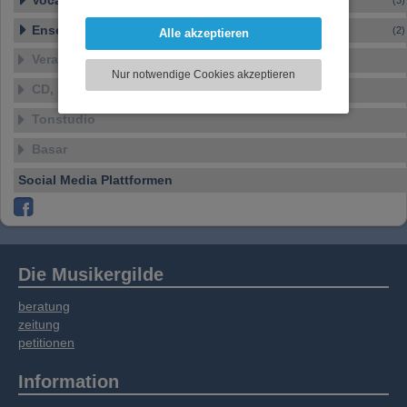
Vocal – Instrumental – Komposition...
(3)
darzustellen, Ihre Anzeige zu personalisieren,
Funktionen für soziale Medien anbieten zu
Ensembles
(2)
Alle akzeptieren
können und die Zugriffe auf unsere Website
Veranstaltungen
zu analysieren. Dabei werden ggf.
Nur notwendige Cookies akzeptieren
Informationen zu Ihrer Verwendung unserer
CD, DVD, Vinyl
Website an unsere Partner für externe Inhalte,
soziale Medien, Werbung und Analysen
Tonstudio
weitergegeben. Unsere Partner führen diese
Basar
Informationen möglicherweise mit weiteren
Daten zusammen, die Sie bereitgestellt haben
Social Media Plattformen
oder die sie im Rahmen Ihrer Nutzung der
Dienste gesammelt haben.
Die Musikergilde
beratung
zeitung
petitionen
Information