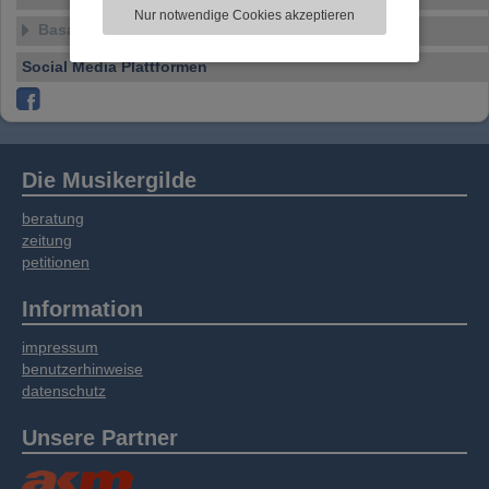
zu analysieren. Dabei werden ggf.
Nur notwendige Cookies akzeptieren
Informationen zu Ihrer Verwendung unserer
Basar
Website an unsere Partner für externe Inhalte,
Social Media Plattformen
soziale Medien, Werbung und Analysen
weitergegeben. Unsere Partner führen diese
Informationen möglicherweise mit weiteren
Daten zusammen, die Sie bereitgestellt haben
oder die sie im Rahmen Ihrer Nutzung der
Die Musikergilde
Dienste gesammelt haben.
beratung
zeitung
petitionen
Information
impressum
benutzerhinweise
datenschutz
Unsere Partner