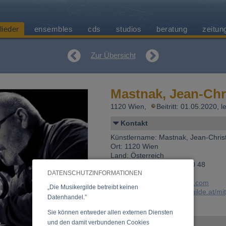
lieder
ensembles
cds
studios
beratung
zeitun
Zur Übersicht
Mastnak, Jean-Chr
1120 Wien,
Beitritt: 01.05.2020,
Kontakt
Künstlername: Mastnak, Jean-Chris
Ort: 1120 Wien
Land: Österreich
Telefon 1: +43 (0)1 812 00 48
DATENSCHUTZINFORMATIONEN
Fax: +43 (0)1 812 00 48
E-Mail:
jc.mastnak@gmail.com
„Die Musikergilde betreibt keinen
Link:
https://www.musikergilde.at/mi
Datenhandel.”
Mastnak.htm
Sie können entweder allen externen Diensten
Personen-Details
und den damit verbundenen Cookies