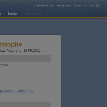
mitglied werden
mein konto
über uns
kontakt
g
basar
petitionen
istophe
 letzte Änderung: 18.05.2020
tophe
tglied/Jean-Christophe-