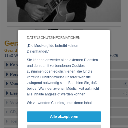
DATENSCHUTZINFORMATIONEN
Gerald Black
„Die Musikergilde betreibt keinen
Gerald Smrzek
Datenhandel.”
1150 Wien,
Beitritt: 30.01.2003, letzte Änderung: 07.03.2026
Sie können entweder allen externen Diensten
Kontakt
und den damit verbundenen Cookies
zustimmen oder lediglich jenen, die für die
Personen-Details
korrekte Funktionsweise unserer Website
zwingend notwendig sind. Beachten Sie, daß
Vocal – Instrumental – Komposition...
(5)
bei der Wahl der zweiten Möglichkeit ggf. nicht
Ensembles
(5)
alle Inhalte angezeigt werden können.
Veranstaltungen
Wir verwenden Cookies, um externe Inhalte
darzustellen, Ihre Anzeige zu personalisieren,
CD, DVD, Vinyl
Funktionen für soziale Medien anbieten zu
Alle akzeptieren
können und die Zugriffe auf unsere Website
Tonstudio
zu analysieren. Dabei werden ggf.