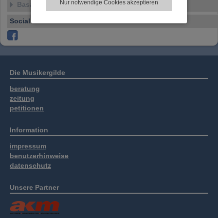
Nur notwendige Cookies akzeptieren
Basar
Informationen zu Ihrer Verwendung unserer
Website an unsere Partner für externe Inhalte,
Social Media Plattformen
soziale Medien, Werbung und Analysen
weitergegeben. Unsere Partner führen diese
Informationen möglicherweise mit weiteren
Daten zusammen, die Sie bereitgestellt haben
oder die sie im Rahmen Ihrer Nutzung der
Die Musikergilde
Dienste gesammelt haben.
beratung
zeitung
petitionen
Information
impressum
benutzerhinweise
datenschutz
Unsere Partner