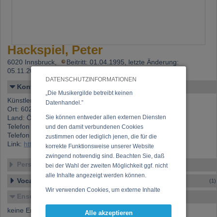
Hackspiel, Peter
6020 Innsbruck,
Beitritt: 01.04.1995, letzte Änderung:
05.11.2002
DATENSCHUTZINFORMATIONEN
Kontakt
„Die Musikergilde betreibt keinen
Künstlername: Hackspiel, Peter
Datenhandel.”
Ort: 6020 Innsbruck
Land: Österreich
Sie können entweder allen externen Diensten
Telefon 1: +43 (0)512 563 87 2
und den damit verbundenen Cookies
Telefon 2: +43 (0)5262 649 91
zustimmen oder lediglich jenen, die für die
Link:
https://www.musikergilde.at/mitglied/717.htm
korrekte Funktionsweise unserer Website
zwingend notwendig sind. Beachten Sie, daß
Personen-Details
bei der Wahl der zweiten Möglichkeit ggf. nicht
alle Inhalte angezeigt werden können.
Vocal – Instrumental – Komposition...
(1)
Wir verwenden Cookies, um externe Inhalte
Ensembles
darzustellen, Ihre Anzeige zu personalisieren,
Funktionen für soziale Medien anbieten zu
keine Ensembles verfügbar
Alle akzeptieren