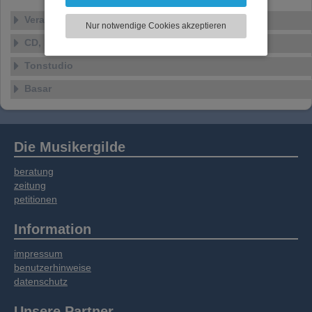
können und die Zugriffe auf unsere Website
zu analysieren. Dabei werden ggf.
Veranstaltungen
Nur notwendige Cookies akzeptieren
Informationen zu Ihrer Verwendung unserer
CD, DVD, Vinyl
Website an unsere Partner für externe Inhalte,
soziale Medien, Werbung und Analysen
Tonstudio
weitergegeben. Unsere Partner führen diese
Informationen möglicherweise mit weiteren
Basar
Daten zusammen, die Sie bereitgestellt haben
oder die sie im Rahmen Ihrer Nutzung der
Dienste gesammelt haben.
Die Musikergilde
beratung
zeitung
petitionen
Information
impressum
benutzerhinweise
datenschutz
Unsere Partner