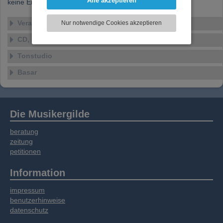
Alle akzeptieren
keine Ensembles verfügbar
können und die Zugriffe auf unsere Website
zu analysieren. Dabei werden ggf.
Veranstaltungen
Nur notwendige Cookies akzeptieren
Informationen zu Ihrer Verwendung unserer
Website an unsere Partner für externe Inhalte,
CD, DVD, Vinyl
soziale Medien, Werbung und Analysen
Tonstudio
weitergegeben. Unsere Partner führen diese
Informationen möglicherweise mit weiteren
Basar
Daten zusammen, die Sie bereitgestellt haben
oder die sie im Rahmen Ihrer Nutzung der
Dienste gesammelt haben.
Die Musikergilde
beratung
zeitung
petitionen
Information
impressum
benutzerhinweise
datenschutz