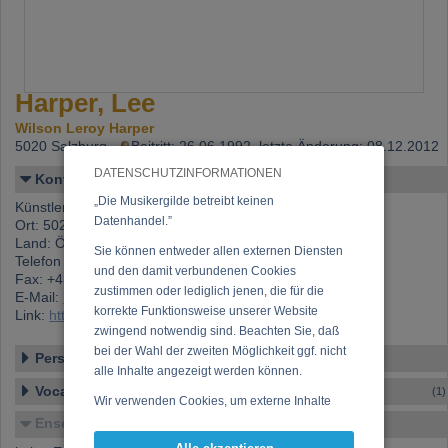
Harper, Lee
Wilson Leroy Harper
5020 Salzburg,
Beitritt: 26.06.1992, letzte Änderung: 08.12.2012
DATENSCHUTZINFORMATIONEN
Kontakt
„Die Musikergilde betreibt keinen
Künstlername: Harper, Lee
Datenhandel.”
Ort: 5020 Salzburg
Land: Österreich
Sie können entweder allen externen Diensten
Telefon 1: +43 (0)662 870 05 1
und den damit verbundenen Cookies
Fax: +43 (0)662 870 05 1
zustimmen oder lediglich jenen, die für die
E-Mail:
lee.harper@aon.at
korrekte Funktionsweise unserer Website
Link:
https://www.musikergilde.at/mitglied/477.htm
zwingend notwendig sind. Beachten Sie, daß
bei der Wahl der zweiten Möglichkeit ggf. nicht
Personen-Details
alle Inhalte angezeigt werden können.
Vocal – Instrumental – Komposition...
(1)
Wir verwenden Cookies, um externe Inhalte
darzustellen, Ihre Anzeige zu personalisieren,
Ensembles
Funktionen für soziale Medien anbieten zu