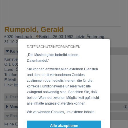
Rumpold, Gerald
6020 Innsbruck,
Beitritt: 26.03.1992, letzte Änderung:
31.10.2005
DATENSCHUTZINFORMATIONEN
Kontakt
„Die Musikergilde betreibt keinen
Künstlername: Rumpold, Gerald
Datenhandel.”
Ort: 6020 Innsbruck
Land: Österreich
Sie können entweder allen externen Diensten
Telefon 1: +43 (0)664 896 60 97
und den damit verbundenen Cookies
E-Mail:
rumpold_bass@yahoo.de
zustimmen oder lediglich jenen, die für die
Link:
https://www.musikergilde.at/mitglied/463.htm
korrekte Funktionsweise unserer Website
zwingend notwendig sind. Beachten Sie, daß
Personen-Details
bei der Wahl der zweiten Möglichkeit ggf. nicht
alle Inhalte angezeigt werden können.
Vocal – Instrumental – Komposition...
(1)
Wir verwenden Cookies, um externe Inhalte
Ensembles
darzustellen, Ihre Anzeige zu personalisieren,
Funktionen für soziale Medien anbieten zu
keine Ensembles verfügbar
Alle akzeptieren