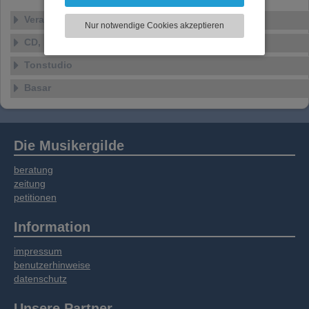
können und die Zugriffe auf unsere Website
zu analysieren. Dabei werden ggf.
Veranstaltungen
Nur notwendige Cookies akzeptieren
Informationen zu Ihrer Verwendung unserer
CD, DVD, Vinyl
Website an unsere Partner für externe Inhalte,
soziale Medien, Werbung und Analysen
Tonstudio
weitergegeben. Unsere Partner führen diese
Informationen möglicherweise mit weiteren
Basar
Daten zusammen, die Sie bereitgestellt haben
oder die sie im Rahmen Ihrer Nutzung der
Dienste gesammelt haben.
Die Musikergilde
beratung
zeitung
petitionen
Information
impressum
benutzerhinweise
datenschutz
Unsere Partner