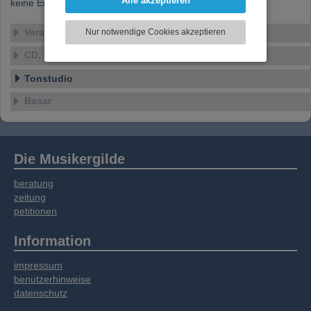
Alle akzeptieren
keine Ensembles verfügbar
können und die Zugriffe auf unsere Website
zu analysieren. Dabei werden ggf.
Veranstaltungen
Nur notwendige Cookies akzeptieren
Informationen zu Ihrer Verwendung unserer
Website an unsere Partner für externe Inhalte,
CD, DVD, Vinyl
soziale Medien, Werbung und Analysen
Tonstudio
weitergegeben. Unsere Partner führen diese
Informationen möglicherweise mit weiteren
Basar
Daten zusammen, die Sie bereitgestellt haben
oder die sie im Rahmen Ihrer Nutzung der
Dienste gesammelt haben.
Die Musikergilde
beratung
zeitung
petitionen
Information
impressum
benutzerhinweise
datenschutz