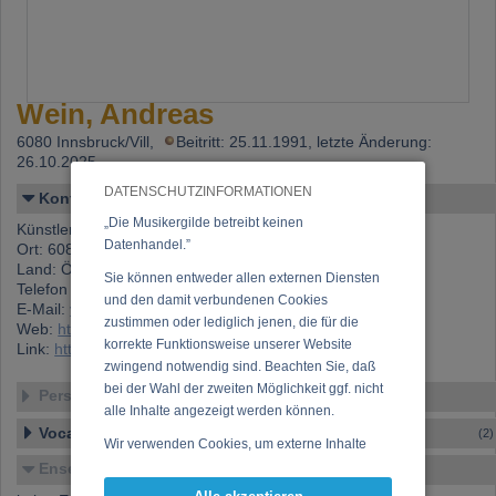
Wein, Andreas
6080 Innsbruck/Vill,
Beitritt: 25.11.1991, letzte Änderung:
26.10.2025
DATENSCHUTZINFORMATIONEN
Kontakt
„Die Musikergilde betreibt keinen
Künstlername: Wein, Andreas
Datenhandel.”
Ort: 6080 Innsbruck/Vill
Land: Österreich
Sie können entweder allen externen Diensten
Telefon 1: +43 (0)650 267 17 90
und den damit verbundenen Cookies
E-Mail:
vino.potc@gmail.com
zustimmen oder lediglich jenen, die für die
Web:
http://www.potc-productions.com
korrekte Funktionsweise unserer Website
Link:
https://www.musikergilde.at/mitglied/455.htm
zwingend notwendig sind. Beachten Sie, daß
bei der Wahl der zweiten Möglichkeit ggf. nicht
Personen-Details
alle Inhalte angezeigt werden können.
Vocal – Instrumental – Komposition...
(2)
Wir verwenden Cookies, um externe Inhalte
darzustellen, Ihre Anzeige zu personalisieren,
Ensembles
Funktionen für soziale Medien anbieten zu