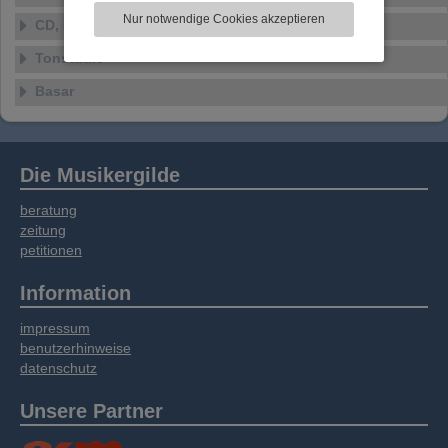
zu analysieren. Dabei werden ggf.
Nur notwendige Cookies akzeptieren
CD, DVD, Vinyl
Informationen zu Ihrer Verwendung unserer
Website an unsere Partner für externe Inhalte,
Tonstudio
soziale Medien, Werbung und Analysen
weitergegeben. Unsere Partner führen diese
Basar
Informationen möglicherweise mit weiteren
Daten zusammen, die Sie bereitgestellt haben
oder die sie im Rahmen Ihrer Nutzung der
Dienste gesammelt haben.
Die Musikergilde
beratung
zeitung
petitionen
Information
impressum
benutzerhinweise
datenschutz
Unsere Partner