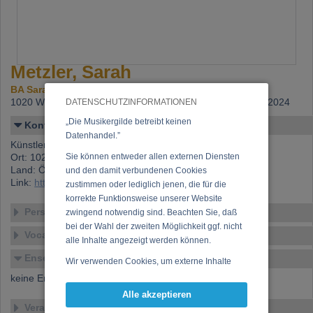
Metzler, Sarah
BA Sarah Metzler
1020 Wien,
Beitritt: 12.09.2016, letzte Änderung: 21.01.2024
DATENSCHUTZINFORMATIONEN
„Die Musikergilde betreibt keinen
Kontakt
Datenhandel.”
Künstlername: Metzler, Sarah
Ort: 1020 Wien
Sie können entweder allen externen Diensten
Land: Österreich
und den damit verbundenen Cookies
Link:
https://www.musikergilde.at/mitglied/3599.htm
zustimmen oder lediglich jenen, die für die
korrekte Funktionsweise unserer Website
Personen-Details
zwingend notwendig sind. Beachten Sie, daß
bei der Wahl der zweiten Möglichkeit ggf. nicht
Vocal – Instrumental – Komposition...
alle Inhalte angezeigt werden können.
Ensembles
Wir verwenden Cookies, um externe Inhalte
darzustellen, Ihre Anzeige zu personalisieren,
keine Ensembles verfügbar
Funktionen für soziale Medien anbieten zu
Alle akzeptieren
können und die Zugriffe auf unsere Website
Veranstaltungen