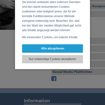
Sie können entweder allen externen Diensten
Vocal – Instrumental – Komposi
und den damit verbundenen Cookies
zustimmen oder lediglich jenen, die für die
Ensembles
korrekte Funktionsweise unserer Website
zwingend notwendig sind. Beachten Sie, daß
Aerolith
bei der Wahl der zweiten Möglichkeit ggf. nicht
Vigor
alle Inhalte angezeigt werden können.
Wir verwenden Cookies, um externe Inhalte
Veranstaltungen
darzustellen, Ihre Anzeige zu personalisieren,
Funktionen für soziale Medien anbieten zu
Alle akzeptieren
CD, DVD, Vinyl
können und die Zugriffe auf unsere Website
zu analysieren. Dabei werden ggf.
Tonstudio
Nur notwendige Cookies akzeptieren
Informationen zu Ihrer Verwendung unserer
Basar
Website an unsere Partner für externe Inhalte,
soziale Medien, Werbung und Analysen
Social Media Plattformen
weitergegeben. Unsere Partner führen diese
Informationen möglicherweise mit weiteren
Daten zusammen, die Sie bereitgestellt haben
oder die sie im Rahmen Ihrer Nutzung der
Dienste gesammelt haben.
Information