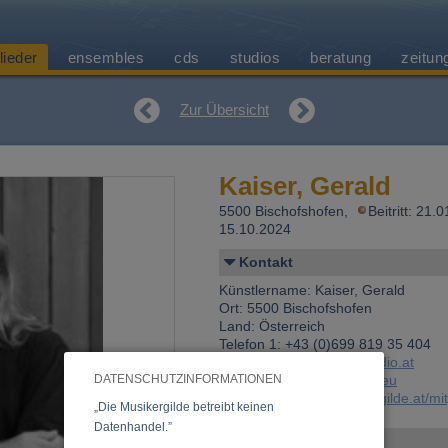
lieder
ensembles
cds
studios
beratung
zeitun
Zur Übersicht
Kaiser, Gerald
5500 Bischofshofen,
Beitritt: 21.
15.10.2024
Kontakt
Künstlername: Kaiser, Gerald
Ort: 5500 Bischofshofen
Land: Österreich
Telefon 1: +43 (0)699 819 35 404
E-Mail:
office@stretch-audio.at
DATENSCHUTZINFORMATIONEN
Web:
www.Jumping-High.eu
Link:
https://www.musikergilde.at/mi
„Die Musikergilde betreibt keinen
Datenhandel.”
Personen-Details