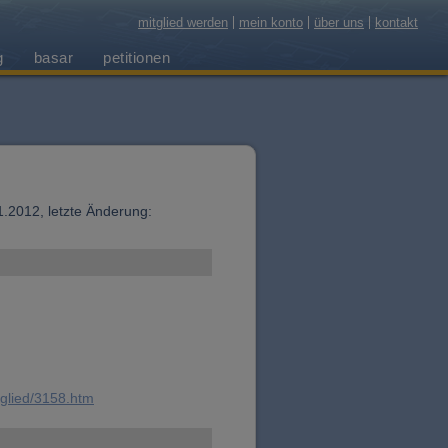
mitglied werden
mein konto
über uns
kontakt
g
basar
petitionen
01.2012, letzte Änderung:
tglied/3158.htm