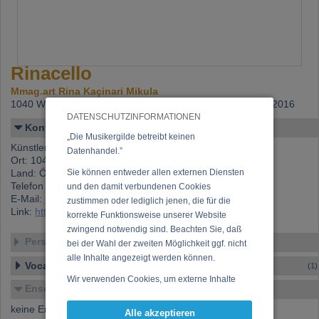
Rinacello
Mmag.art Rina Kaçinari Mikula
1040 Wien,
Beitritt: 30.05.2011, letzte Änderung: 28.01.2016
DATENSCHUTZINFORMATIONEN
Kontakt
„Die Musikergilde betreibt keinen
Künstlername: Rinacello
Datenhandel.”
Ort: 1040 Wien
Land: Österreich
Sie können entweder allen externen Diensten
Telefon 1: +43 (0)676 596 46 07
und den damit verbundenen Cookies
E-Mail:
rinacello@yahoo.com
zustimmen oder lediglich jenen, die für die
Link:
https://www.musikergilde.at/mitglied/3106.htm
korrekte Funktionsweise unserer Website
zwingend notwendig sind. Beachten Sie, daß
Personen-Details
bei der Wahl der zweiten Möglichkeit ggf. nicht
alle Inhalte angezeigt werden können.
Vocal – Instrumental – Komposition...
(1)
Wir verwenden Cookies, um externe Inhalte
Ensembles
darzustellen, Ihre Anzeige zu personalisieren,
Funktionen für soziale Medien anbieten zu
keine Ensembles verfügbar
Alle akzeptieren