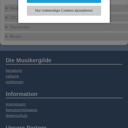
können und die Zugriffe auf unsere Website
zu analysieren. Dabei werden ggf.
Veranstaltungen
Nur notwendige Cookies akzeptieren
Informationen zu Ihrer Verwendung unserer
CD, DVD, Vinyl
Website an unsere Partner für externe Inhalte,
soziale Medien, Werbung und Analysen
Tonstudio
weitergegeben. Unsere Partner führen diese
Informationen möglicherweise mit weiteren
Basar
Daten zusammen, die Sie bereitgestellt haben
oder die sie im Rahmen Ihrer Nutzung der
Dienste gesammelt haben.
Die Musikergilde
beratung
zeitung
petitionen
Information
impressum
benutzerhinweise
datenschutz
Unsere Partner