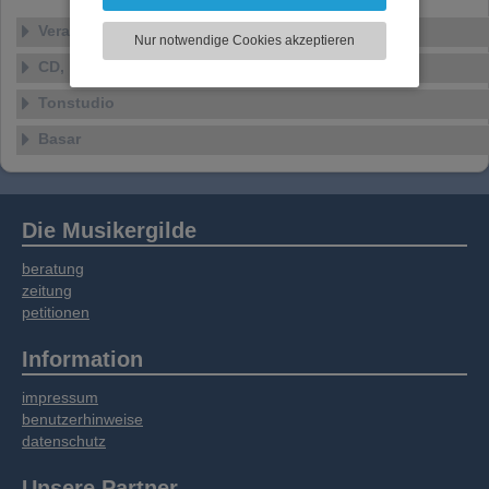
können und die Zugriffe auf unsere Website
zu analysieren. Dabei werden ggf.
Veranstaltungen
Nur notwendige Cookies akzeptieren
Informationen zu Ihrer Verwendung unserer
CD, DVD, Vinyl
Website an unsere Partner für externe Inhalte,
soziale Medien, Werbung und Analysen
Tonstudio
weitergegeben. Unsere Partner führen diese
Informationen möglicherweise mit weiteren
Basar
Daten zusammen, die Sie bereitgestellt haben
oder die sie im Rahmen Ihrer Nutzung der
Dienste gesammelt haben.
Die Musikergilde
beratung
zeitung
petitionen
Information
impressum
benutzerhinweise
datenschutz
Unsere Partner