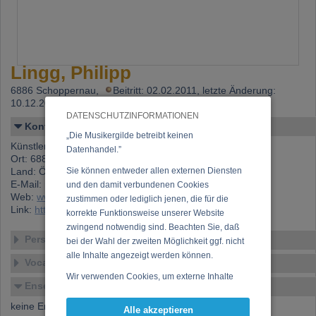
Lingg, Philipp
6886 Schoppernau,
Beitritt: 02.02.2011, letzte Änderung:
10.12.2024
DATENSCHUTZINFORMATIONEN
Kontakt
„Die Musikergilde betreibt keinen
Künstlername: Lingg, Philipp
Datenhandel.”
Ort: 6886 Schoppernau
Land: Österreich
Sie können entweder allen externen Diensten
E-Mail:
philipp.lingg@laut-los.at
und den damit verbundenen Cookies
Web:
www.philipplingg.at
zustimmen oder lediglich jenen, die für die
Link:
https://www.musikergilde.at/mitglied/3079.htm
korrekte Funktionsweise unserer Website
zwingend notwendig sind. Beachten Sie, daß
Personen-Details
bei der Wahl der zweiten Möglichkeit ggf. nicht
alle Inhalte angezeigt werden können.
Vocal – Instrumental – Komposition...
Wir verwenden Cookies, um externe Inhalte
Ensembles
darzustellen, Ihre Anzeige zu personalisieren,
Funktionen für soziale Medien anbieten zu
keine Ensembles verfügbar
Alle akzeptieren