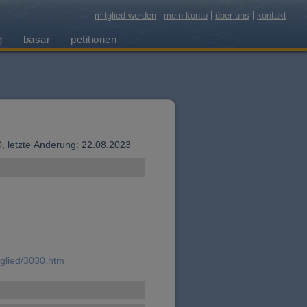
mitglied werden
mein konto
über uns
kontakt
g
basar
petitionen
10, letzte Änderung: 22.08.2023
tglied/3030.htm