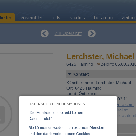
lieder
ensembles
cds
studios
beratung
zeitun
Zur Übersicht
Lerchster, Michael
6425 Haiming,
Beitritt: 05.09.20
Kontakt
Künstlername: Lerchster, Michael
Ort: 6425 Haiming
Land: Österreich
Telefon 1: +43 (0)664 529 02 11
DATENSCHUTZINFORMATIONEN
E-Mail:
michael.lerchster@me.com
Web:
www.tanzorchester-tirol.at
„Die Musikergilde betreibt keinen
Link:
https://www.musikergilde.at/mi
Datenhandel.”
Sie können entweder allen externen Diensten
Personen-Details
und den damit verbundenen Cookies