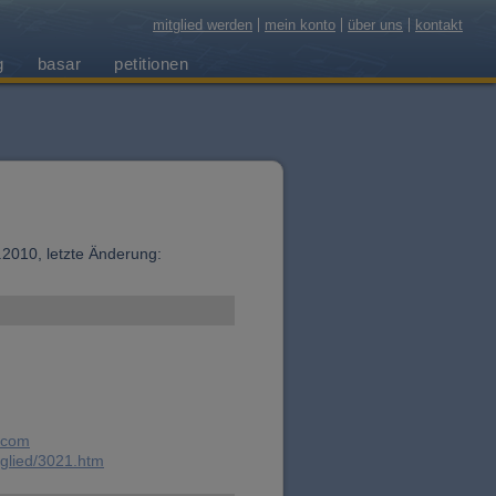
mitglied werden
mein konto
über uns
kontakt
g
basar
petitionen
8.2010, letzte Änderung:
.com
tglied/3021.htm