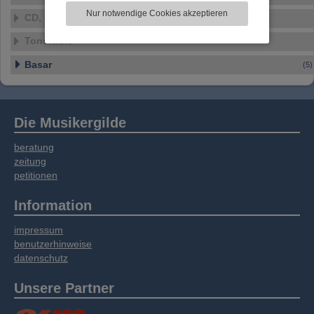
zu analysieren. Dabei werden ggf.
Nur notwendige Cookies akzeptieren
CD, DVD, Vinyl
Informationen zu Ihrer Verwendung unserer
Website an unsere Partner für externe Inhalte,
Tonstudio
soziale Medien, Werbung und Analysen
weitergegeben. Unsere Partner führen diese
Basar
(5)
Informationen möglicherweise mit weiteren
Daten zusammen, die Sie bereitgestellt haben
oder die sie im Rahmen Ihrer Nutzung der
Dienste gesammelt haben.
Die Musikergilde
beratung
zeitung
petitionen
Information
impressum
benutzerhinweise
datenschutz
Unsere Partner