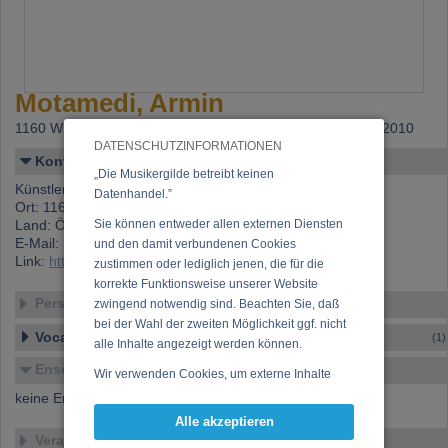
Motamedi, Armin
1160 Wien,
Beitritt: 03.08.2010, letzte Änderung: 06.08.2010
DATENSCHUTZINFORMATIONEN
Kontakt
„Die Musikergilde betreibt keinen
Künstlername: Motamedi, Armin
Datenhandel.”
Ort: 1160 Wien
Land: Österreich
Sie können entweder allen externen Diensten
E-Mail:
armin.motamedi@tmo.at
und den damit verbundenen Cookies
Link:
https://www.musikergilde.at/mitglied/3018.htm
zustimmen oder lediglich jenen, die für die
korrekte Funktionsweise unserer Website
Personen-Details
zwingend notwendig sind. Beachten Sie, daß
bei der Wahl der zweiten Möglichkeit ggf. nicht
Vocal – Instrumental – Komposition...
(1)
alle Inhalte angezeigt werden können.
Ensembles
Wir verwenden Cookies, um externe Inhalte
darzustellen, Ihre Anzeige zu personalisieren,
keine Ensembles verfügbar
Funktionen für soziale Medien anbieten zu
Alle akzeptieren
können und die Zugriffe auf unsere Website
Veranstaltungen