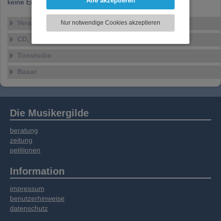
Alle akzeptieren
keine Ensembles verfügbar
können und die Zugriffe auf unsere Website
zu analysieren. Dabei werden ggf.
Veranstaltungen
Nur notwendige Cookies akzeptieren
Informationen zu Ihrer Verwendung unserer
Website an unsere Partner für externe Inhalte,
CD, DVD, Vinyl
soziale Medien, Werbung und Analysen
Tonstudio
weitergegeben. Unsere Partner führen diese
Informationen möglicherweise mit weiteren
Basar
Daten zusammen, die Sie bereitgestellt haben
oder die sie im Rahmen Ihrer Nutzung der
Dienste gesammelt haben.
Die Musikergilde
beratung
zeitung
petitionen
Information
impressum
benutzerhinweise
datenschutz