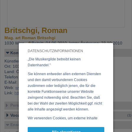
Britschgi, Roman
Mag. art Roman Britschgi
1030 Wien,
Beitritt: 04.06.2010, letzte Änderung: 23.10.2010
DATENSCHUTZINFORMATIONEN
Kontakt
„Die Musikergilde betreibt keinen
Künstlername: Britschgi, Roman
Datenhandel.”
Ort: 1030 Wien
Land: Österreich
Sie können entweder allen externen Diensten
Telefon 1: +43 (0)699 106 73 378
und den damit verbundenen Cookies
E-Mail:
romano_britschgi@hotmail.com
zustimmen oder lediglich jenen, die für die
Web:
www.kapelush.com
korrekte Funktionsweise unserer Website
Link:
https://www.musikergilde.at/mitglied/3003.htm
zwingend notwendig sind. Beachten Sie, daß
bei der Wahl der zweiten Möglichkeit ggf. nicht
Personen-Details
alle Inhalte angezeigt werden können.
Vocal – Instrumental – Komposition...
(1)
Wir verwenden Cookies, um externe Inhalte
darzustellen, Ihre Anzeige zu personalisieren,
Ensembles
Funktionen für soziale Medien anbieten zu