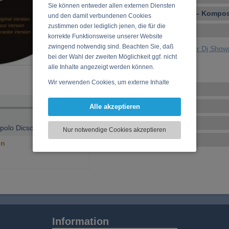
Sie können entweder allen externen Diensten
Vocal – Instrumental – Komposi
und den damit verbundenen Cookies
zustimmen oder lediglich jenen, die für die
Ensembles
korrekte Funktionsweise unserer Website
zwingend notwendig sind. Beachten Sie, daß
Andy Piz - Entertainer Dj Sho
bei der Wahl der zweiten Möglichkeit ggf. nicht
Eventagentur Frank
alle Inhalte angezeigt werden können.
Wir verwenden Cookies, um externe Inhalte
Veranstaltungen
darzustellen, Ihre Anzeige zu personalisieren,
Funktionen für soziale Medien anbieten zu
CDs, DVDs, Vinyl
Alle akzeptieren
können und die Zugriffe auf unsere Website
Tonstudio
zu analysieren. Dabei werden ggf.
polo Dicso Version
Nur notwendige Cookies akzeptieren
Informationen zu Ihrer Verwendung unserer
Basar
on
Website an unsere Partner für externe Inhalte,
soziale Medien, Werbung und Analysen
weitergegeben. Unsere Partner führen diese
Informationen möglicherweise mit weiteren
Daten zusammen, die Sie bereitgestellt haben
oder die sie im Rahmen Ihrer Nutzung der
Dienste gesammelt haben.
Information