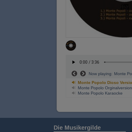
Now playing:
Monte Po
Monte Popolo Dicso Versi
Monte Popolo Orginalversion
Monte Popolo Karaocke
Die Musikergilde