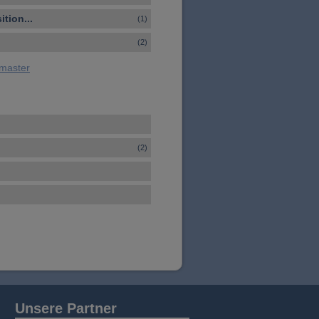
tion...
(1)
(2)
wmaster
(2)
Unsere Partner