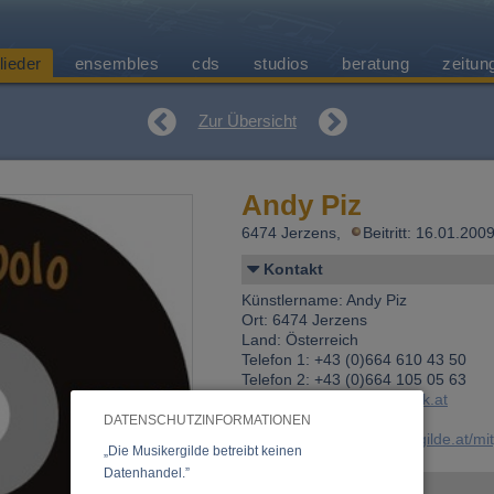
lieder
ensembles
cds
studios
beratung
zeitun
Zur Übersicht
Andy Piz
6474 Jerzens,
Beitritt: 16.01.20
Kontakt
Künstlername: Andy Piz
Ort: 6474 Jerzens
Land: Österreich
Telefon 1: +43 (0)664 610 43 50
Telefon 2: +43 (0)664 105 05 63
E-Mail:
andy-piz@cablelink.at
Web:
www.andy-piz.com
DATENSCHUTZINFORMATIONEN
Link:
https://www.musikergilde.at/mi
„Die Musikergilde betreibt keinen
Datenhandel.”
Personen-Details