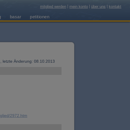
mitglied werden
mein konto
über uns
kontakt
g
basar
petitionen
09, letzte Änderung: 08.10.2013
tglied/2972.htm