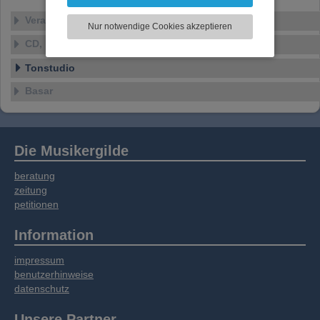
können und die Zugriffe auf unsere Website
zu analysieren. Dabei werden ggf.
Veranstaltungen
Nur notwendige Cookies akzeptieren
Informationen zu Ihrer Verwendung unserer
CD, DVD, Vinyl
Website an unsere Partner für externe Inhalte,
soziale Medien, Werbung und Analysen
Tonstudio
weitergegeben. Unsere Partner führen diese
Informationen möglicherweise mit weiteren
Basar
Daten zusammen, die Sie bereitgestellt haben
oder die sie im Rahmen Ihrer Nutzung der
Dienste gesammelt haben.
Die Musikergilde
beratung
zeitung
petitionen
Information
impressum
benutzerhinweise
datenschutz
Unsere Partner