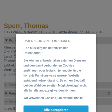
Sperr, Thomas
1050 Wien,
Beitritt: 11.02.2010, letzte Änderung: 14.02.2018
Kontakt
DATENSCHUTZINFORMATIONEN
Künstlername: Sperr, Thomas
„Die Musikergilde betreibt keinen
Ort: 1050 Wien
Datenhandel.”
Land: Österreich
Telefon 1: +43 (0)680 205 26 68
Sie können entweder allen externen Diensten
E-Mail:
office@artra.at
und den damit verbundenen Cookies
Web:
www.artra.at
zustimmen oder lediglich jenen, die für die
Link:
https://www.musikergilde.at/mitglied/2968.htm
korrekte Funktionsweise unserer Website
zwingend notwendig sind. Beachten Sie, daß
Personen-Details
bei der Wahl der zweiten Möglichkeit ggf. nicht
alle Inhalte angezeigt werden können.
Vocal – Instrumental – Komposition...
(1)
Wir verwenden Cookies, um externe Inhalte
Ensembles
darzustellen, Ihre Anzeige zu personalisieren,
Funktionen für soziale Medien anbieten zu
keine Ensembles verfügbar
Alle akzeptieren