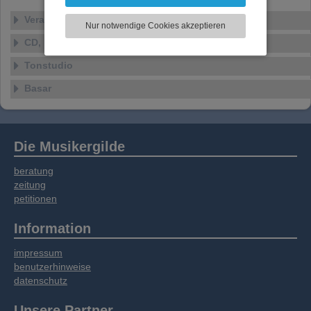
können und die Zugriffe auf unsere Website
zu analysieren. Dabei werden ggf.
Veranstaltungen
Nur notwendige Cookies akzeptieren
Informationen zu Ihrer Verwendung unserer
CD, DVD, Vinyl
Website an unsere Partner für externe Inhalte,
soziale Medien, Werbung und Analysen
Tonstudio
weitergegeben. Unsere Partner führen diese
Informationen möglicherweise mit weiteren
Basar
Daten zusammen, die Sie bereitgestellt haben
oder die sie im Rahmen Ihrer Nutzung der
Dienste gesammelt haben.
Die Musikergilde
beratung
zeitung
petitionen
Information
impressum
benutzerhinweise
datenschutz
Unsere Partner