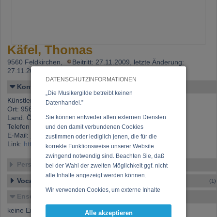
Käfel, Thomas
9560 Feldkirchen,
Beitritt: 27.11.2009, letzte Änderung:
27.11.2009
DATENSCHUTZINFORMATIONEN
Kontakt
„Die Musikergilde betreibt keinen
Künstlername: Käfel, Thomas
Datenhandel.”
Ort: 9560 Feldkirchen
Land: Österreich
Sie können entweder allen externen Diensten
Telefon 1: +43 (0)660 405 54 50
und den damit verbundenen Cookies
E-Mail:
rockaefeler@gmail.com
zustimmen oder lediglich jenen, die für die
Link:
https://www.musikergilde.at/mitglied/2942.htm
korrekte Funktionsweise unserer Website
zwingend notwendig sind. Beachten Sie, daß
Personen-Details
bei der Wahl der zweiten Möglichkeit ggf. nicht
alle Inhalte angezeigt werden können.
Vocal – Instrumental – Komposition...
(1)
Wir verwenden Cookies, um externe Inhalte
Ensembles
darzustellen, Ihre Anzeige zu personalisieren,
Funktionen für soziale Medien anbieten zu
keine Ensembles verfügbar
Alle akzeptieren