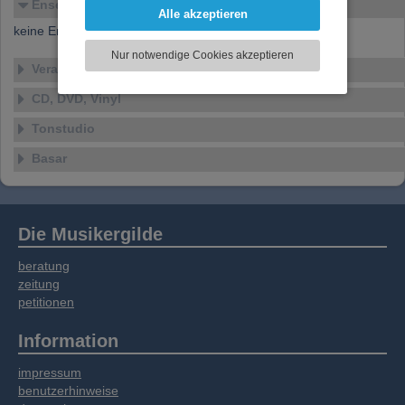
Ensembles
Funktionen für soziale Medien anbieten zu
Alle akzeptieren
können und die Zugriffe auf unsere Website
keine Ensembles verfügbar
zu analysieren. Dabei werden ggf.
Nur notwendige Cookies akzeptieren
Informationen zu Ihrer Verwendung unserer
Veranstaltungen
Website an unsere Partner für externe Inhalte,
CD, DVD, Vinyl
soziale Medien, Werbung und Analysen
weitergegeben. Unsere Partner führen diese
Tonstudio
Informationen möglicherweise mit weiteren
Daten zusammen, die Sie bereitgestellt haben
Basar
oder die sie im Rahmen Ihrer Nutzung der
Dienste gesammelt haben.
Die Musikergilde
beratung
zeitung
petitionen
Information
impressum
benutzerhinweise