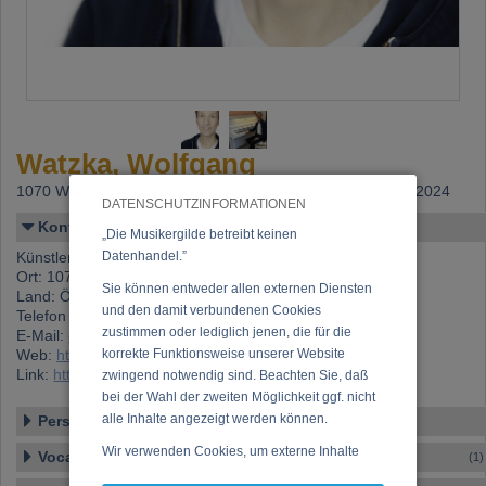
Watzka, Wolfgang
1070 Wien,
Beitritt: 03.08.2009, letzte Änderung: 09.07.2024
DATENSCHUTZINFORMATIONEN
Kontakt
„Die Musikergilde betreibt keinen
Künstlername: Watzka, Wolfgang
Datenhandel.”
Ort: 1070 Wien
Sie können entweder allen externen Diensten
Land: Österreich
und den damit verbundenen Cookies
Telefon 1: +43 (0)676 303 56 91
zustimmen oder lediglich jenen, die für die
E-Mail:
office@GesangsStudio.at
Web:
http://www.GesangsStudio.at
korrekte Funktionsweise unserer Website
Link:
https://www.musikergilde.at/mitglied/2910.htm
zwingend notwendig sind. Beachten Sie, daß
bei der Wahl der zweiten Möglichkeit ggf. nicht
alle Inhalte angezeigt werden können.
Personen-Details
Wir verwenden Cookies, um externe Inhalte
Vocal – Instrumental – Komposition...
(1)
darzustellen, Ihre Anzeige zu personalisieren,