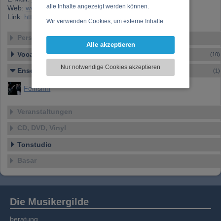
alle Inhalte angezeigt werden können.
Web:
www.myspace.com/webothbelong
Link:
https://www.musikergilde.at/mitglied/2754.htm
Wir verwenden Cookies, um externe Inhalte
darzustellen, Ihre Anzeige zu personalisieren,
Personen-Details
Funktionen für soziale Medien anbieten zu
Alle akzeptieren
können und die Zugriffe auf unsere Website
Vocal – Instrumental – Komposition...
(10)
zu analysieren. Dabei werden ggf.
Nur notwendige Cookies akzeptieren
Ensemble
Informationen zu Ihrer Verwendung unserer
(1)
Website an unsere Partner für externe Inhalte,
Feinsinn
soziale Medien, Werbung und Analysen
weitergegeben. Unsere Partner führen diese
Informationen möglicherweise mit weiteren
Veranstaltungen
Daten zusammen, die Sie bereitgestellt haben
CD, DVD, Vinyl
oder die sie im Rahmen Ihrer Nutzung der
Dienste gesammelt haben.
Tonstudio
Basar
Die Musikergilde
beratung