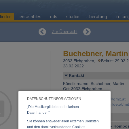
lieder
ensembles
cds
studios
beratung
zeitun
Zur Übersicht
Buchebner, Martin
3032 Eichgraben,
Beitritt: 29.02
28.02.2022
Kontakt
Künstlername: Buchebner, Martin
Ort: 3032 Eichgraben
Land: Österreich
DATENSCHUTZINFORMATIONEN
E-Mail:
martin.buchebner@gmx.at
Link:
https://www.musikergilde.at/mi
„Die Musikergilde betreibt keinen
Datenhandel.”
Personen-Details
Sie können entweder allen externen Diensten
Vocal – Instrumental – Komposi
und den damit verbundenen Cookies