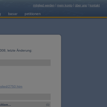
mitglied werden
mein konto
über uns
kontakt
g
basar
petitionen
.2008, letzte Änderung:
tglied/2750.htm
tion...
(1)