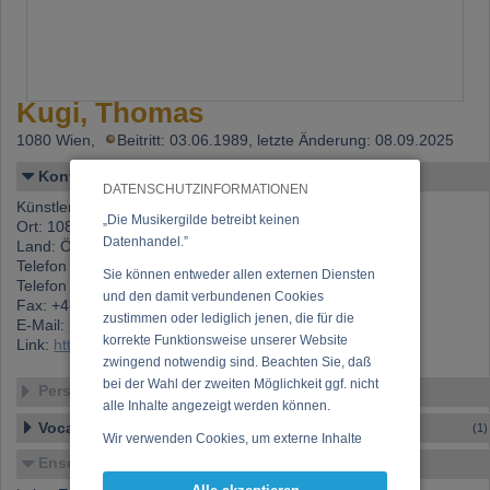
Kugi, Thomas
1080 Wien,
Beitritt: 03.06.1989, letzte Änderung: 08.09.2025
Kontakt
DATENSCHUTZINFORMATIONEN
Künstlername: Kugi, Thomas
„Die Musikergilde betreibt keinen
Ort: 1080 Wien
Datenhandel.”
Land: Österreich
Telefon 1: +43 (0)1 405 08 18
Sie können entweder allen externen Diensten
Telefon 2: +43 (0)699 140 50 818
und den damit verbundenen Cookies
Fax: +43 (0)1 405 08 18
zustimmen oder lediglich jenen, die für die
E-Mail:
thomas.kugi@aon.at
korrekte Funktionsweise unserer Website
Link:
https://www.musikergilde.at/mitglied/27.htm
zwingend notwendig sind. Beachten Sie, daß
bei der Wahl der zweiten Möglichkeit ggf. nicht
Personen-Details
alle Inhalte angezeigt werden können.
Vocal – Instrumental – Komposition...
(1)
Wir verwenden Cookies, um externe Inhalte
darzustellen, Ihre Anzeige zu personalisieren,
Ensembles
Funktionen für soziale Medien anbieten zu