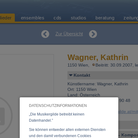
lieder
ensembles
cds
studios
beratung
zeitun
Zur Übersicht
Wagner, Kathrin
1150 Wien,
Beitritt: 30.09.2007,
Kontakt
Künstlername: Wagner, Kathrin
Ort: 1150 Wien
Land: Österreich
Telefon 1: +43 (0)650 682 90 48
DATENSCHUTZINFORMATIONEN
E-Mail:
ripsi@gmx.at
Link:
https://www.musikergilde.at/mi
„Die Musikergilde betreibt keinen
Datenhandel.”
Personen-Details
Sie können entweder allen externen Diensten
Vocal – Instrumental – Komposi
und den damit verbundenen Cookies