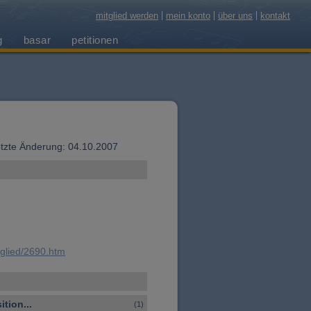
mitglied werden
mein konto
über uns
kontakt
g
basar
petitionen
 letzte Änderung: 04.10.2007
tglied/2690.htm
tion...
(1)