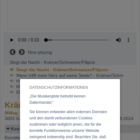
Now playing:
Singt die Nacht - Krämer/Schmelzer/Filipcic
Singt die Nacht - Krämer/Schmelzer/Filipcic
Wann trifft mein Herz auf seine Seele? - Krämer/Schm
Herzensblut - Krämer/Schmelzer/Freeman
Mein böser Stern - Krämer/Schmelzer/Freeman
DATENSCHUTZINFORMATIONEN
Elegie für Oboe - Oboe: Gernot Jöbstl
„Die Musikergilde betreibt keinen
Krämer, Árpád
Datenhandel.”
Sie können entweder allen externen Diensten
MMag. Árpád Krämer
3003 Gablitz,
und den damit verbundenen Cookies
Beitritt: 01.08.2007, letzte Änderung: 24.09.2024
zustimmen oder lediglich jenen, die für die
Kontakt
korrekte Funktionsweise unserer Website
zwingend notwendig sind. Beachten Sie, daß
Künstlername: Krämer, Árpád