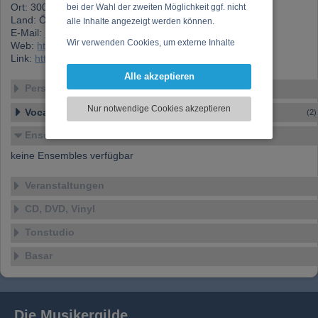
Ort: 3003 Gablitz
bei der Wahl der zweiten Möglichkeit ggf. nicht
Land: Österreich
alle Inhalte angezeigt werden können.
E-Mail:
mail@arpad-kraemer.com
Wir verwenden Cookies, um externe Inhalte
Web:
http://www.arpad-kraemer.com
darzustellen, Ihre Anzeige zu personalisieren,
Link:
https://www.musikergilde.at/mitglied/2671.htm
Funktionen für soziale Medien anbieten zu
Alle akzeptieren
können und die Zugriffe auf unsere Website
Personen-Details
zu analysieren. Dabei werden ggf.
Nur notwendige Cookies akzeptieren
Vocal – Instrumental – Komposition...
(2)
Informationen zu Ihrer Verwendung unserer
Website an unsere Partner für externe Inhalte,
Ensembles
soziale Medien, Werbung und Analysen
keine Ensembles verfügbar
weitergegeben. Unsere Partner führen diese
Informationen möglicherweise mit weiteren
Veranstaltungen
Daten zusammen, die Sie bereitgestellt haben
oder die sie im Rahmen Ihrer Nutzung der
CD, DVD, Vinyl
Dienste gesammelt haben.
Tonstudio
Basar
Die Musikergilde