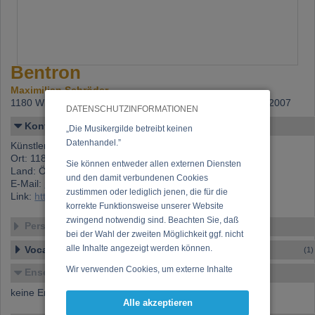
Bentron
Maximilian Schröder
1180 Wien,
Beitritt: 24.07.2007, letzte Änderung: 24.07.2007
DATENSCHUTZINFORMATIONEN
Kontakt
„Die Musikergilde betreibt keinen
Datenhandel.”
Künstlername: Bentron
Ort: 1180 Wien
Sie können entweder allen externen Diensten
Land: Österreich
und den damit verbundenen Cookies
E-Mail:
max.schroeder@inode.at
zustimmen oder lediglich jenen, die für die
Link:
https://www.musikergilde.at/mitglied/2666.htm
korrekte Funktionsweise unserer Website
zwingend notwendig sind. Beachten Sie, daß
Personen-Details
bei der Wahl der zweiten Möglichkeit ggf. nicht
alle Inhalte angezeigt werden können.
Vocal – Instrumental – Komposition...
(1)
Wir verwenden Cookies, um externe Inhalte
Ensembles
darzustellen, Ihre Anzeige zu personalisieren,
keine Ensembles verfügbar
Funktionen für soziale Medien anbieten zu
Alle akzeptieren
können und die Zugriffe auf unsere Website