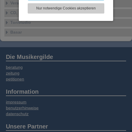
Veranstaltungen
zu analysieren. Dabei werden ggf.
Nur notwendige Cookies akzeptieren
Informationen zu Ihrer Verwendung unserer
CD, DVD, Vinyl
Website an unsere Partner für externe Inhalte,
Tonstudio
soziale Medien, Werbung und Analysen
weitergegeben. Unsere Partner führen diese
Basar
Informationen möglicherweise mit weiteren
Daten zusammen, die Sie bereitgestellt haben
oder die sie im Rahmen Ihrer Nutzung der
Dienste gesammelt haben.
Die Musikergilde
beratung
zeitung
petitionen
Information
impressum
benutzerhinweise
datenschutz
Unsere Partner