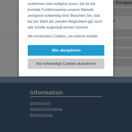
Vocal – Instrumental – Komposi
zustimmen oder lediglich jenen, die für die
korrekte Funktionsweise unserer Website
Ensembles
zwingend notwendig sind. Beachten Sie, daß
keine Ensembles verfügbar
bei der Wahl der zweiten Möglichkeit ggf. nicht
alle Inhalte angezeigt werden können.
Veranstaltungen
Wir verwenden Cookies, um externe Inhalte
darzustellen, Ihre Anzeige zu personalisieren,
CD, DVD, Vinyl
Funktionen für soziale Medien anbieten zu
Alle akzeptieren
Tonstudio
können und die Zugriffe auf unsere Website
zu analysieren. Dabei werden ggf.
Basar
Nur notwendige Cookies akzeptieren
Informationen zu Ihrer Verwendung unserer
Website an unsere Partner für externe Inhalte,
soziale Medien, Werbung und Analysen
weitergegeben. Unsere Partner führen diese
Informationen möglicherweise mit weiteren
Information
Daten zusammen, die Sie bereitgestellt haben
oder die sie im Rahmen Ihrer Nutzung der
impressum
Dienste gesammelt haben.
benutzerhinweise
datenschutz