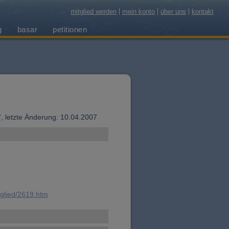
mitglied werden
mein konto
über uns
kontakt
g
basar
petitionen
07, letzte Änderung: 10.04.2007
tglied/2619.htm