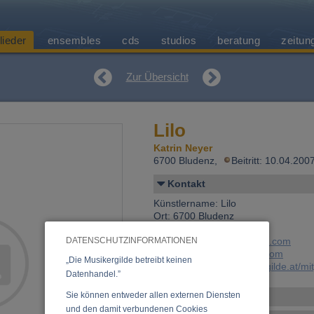
lieder
ensembles
cds
studios
beratung
zeitun
Zur Übersicht
Lilo
Katrin Neyer
6700 Bludenz,
Beitritt: 10.04.20
Kontakt
Künstlername: Lilo
Ort: 6700 Bludenz
Land: Österreich
DATENSCHUTZINFORMATIONEN
E-Mail:
Lilo@cirkas-visuell.com
Web:
www.Cirkas-visuell.com
„Die Musikergilde betreibt keinen
Link:
https://www.musikergilde.at/mi
Datenhandel.”
Sie können entweder allen externen Diensten
Personen-Details
und den damit verbundenen Cookies