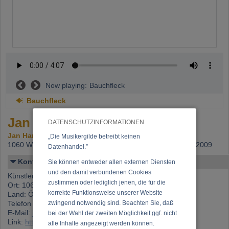
Now playing:
Bauchfleck
Bauchfleck
Jan
DATENSCHUTZINFORMATIONEN
Jan Hannreich
„Die Musikergilde betreibt keinen
1060 Wien,
Beitritt: 31.07.2006, letzte Änderung: 07.02.2009
Datenhandel.”
Kontakt
Sie können entweder allen externen Diensten
und den damit verbundenen Cookies
Künstlername: Jan
zustimmen oder lediglich jenen, die für die
Ort: 1060 Wien
korrekte Funktionsweise unserer Website
Land: Österreich
Telefon 1: +43 (0)676 705 58 40
zwingend notwendig sind. Beachten Sie, daß
E-Mail:
jan.hannreich1@chello.at
bei der Wahl der zweiten Möglichkeit ggf. nicht
Link:
https://www.musikergilde.at/mitglied/2503.htm
alle Inhalte angezeigt werden können.