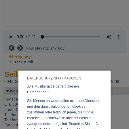
Now playing:
shy boy
shy boy
rock n roll
Seiler, Stefan
DATENSCHUTZINFORMATIONEN
8042 Graz,
Beitritt: 25.05.2006, letzte Änderung: 04.08.2008
„Die Musikergilde betreibt keinen
Kontakt
Datenhandel.”
Künstlername: Seiler, Stefan
Sie können entweder allen externen Diensten
Ort: 8042 Graz
und den damit verbundenen Cookies
Land: Österreich
zustimmen oder lediglich jenen, die für die
Telefon 1: +43 (0)660 466 44 48
korrekte Funktionsweise unserer Website
Telefon 2: +43 (0)676 917 70 04
zwingend notwendig sind. Beachten Sie, daß
Fax: +43 (0)316 225 16 7 - 15