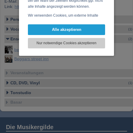
bei der Wahl der zweiten Möglichkeit ggf. nicht
E-Mail:
stefan.seiler@chello.at
Link:
https://www.musikergilde.at/mitglied/2483.htm
alle Inhalte angezeigt werden können.
Wir verwenden Cookies, um externe Inhalte
Personen-Details
darzustellen, Ihre Anzeige zu personalisieren,
Funktionen für soziale Medien anbieten zu
Vocal – Instrumental – Komposition...
Alle akzeptieren
(1)
können und die Zugriffe auf unsere Website
Ensembles
zu analysieren. Dabei werden ggf.
(2)
Nur notwendige Cookies akzeptieren
Informationen zu Ihrer Verwendung unserer
beggars
Website an unsere Partner für externe Inhalte,
soziale Medien, Werbung und Analysen
Beggars street inn
weitergegeben. Unsere Partner führen diese
Informationen möglicherweise mit weiteren
Veranstaltungen
Daten zusammen, die Sie bereitgestellt haben
oder die sie im Rahmen Ihrer Nutzung der
CD, DVD, Vinyl
(1)
Dienste gesammelt haben.
Tonstudio
Basar
Die Musikergilde