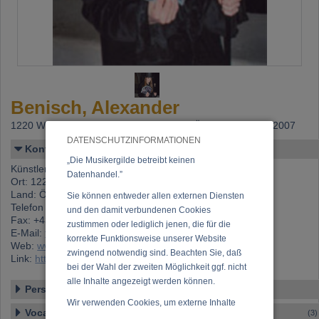
Benisch, Alexander
1220 Wien,
Beitritt: 08.10.2005, letzte Änderung: 09.07.2007
DATENSCHUTZINFORMATIONEN
Kontakt
„Die Musikergilde betreibt keinen
Künstlername: Benisch, Alexander
Datenhandel.”
Ort: 1220 Wien
Land: Österreich
Sie können entweder allen externen Diensten
Telefon 1: +43 (0)1 922 52 11
und den damit verbundenen Cookies
Fax: +43 (0)1 922 52 11
zustimmen oder lediglich jenen, die für die
E-Mail:
tenebraesvagantes@yahoo.de
korrekte Funktionsweise unserer Website
Web:
www.tenebraesvagantes.at
zwingend notwendig sind. Beachten Sie, daß
Link:
https://www.musikergilde.at/mitglied/2379.htm
bei der Wahl der zweiten Möglichkeit ggf. nicht
alle Inhalte angezeigt werden können.
Personen-Details
Wir verwenden Cookies, um externe Inhalte
Vocal – Instrumental – Komposition...
(3)
darzustellen, Ihre Anzeige zu personalisieren,