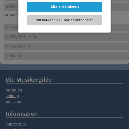
Funktionen für soziale Medien anbieten zu
Ensembles
Alle akzeptieren
können und die Zugriffe auf unsere Website
keine Ensembles verfügbar
zu analysieren. Dabei werden ggf.
Nur notwendige Cookies akzeptieren
Informationen zu Ihrer Verwendung unserer
Veranstaltungen
Website an unsere Partner für externe Inhalte,
soziale Medien, Werbung und Analysen
CD, DVD, Vinyl
weitergegeben. Unsere Partner führen diese
Informationen möglicherweise mit weiteren
Tonstudio
Daten zusammen, die Sie bereitgestellt haben
Basar
oder die sie im Rahmen Ihrer Nutzung der
Dienste gesammelt haben.
Die Musikergilde
beratung
zeitung
petitionen
Information
impressum