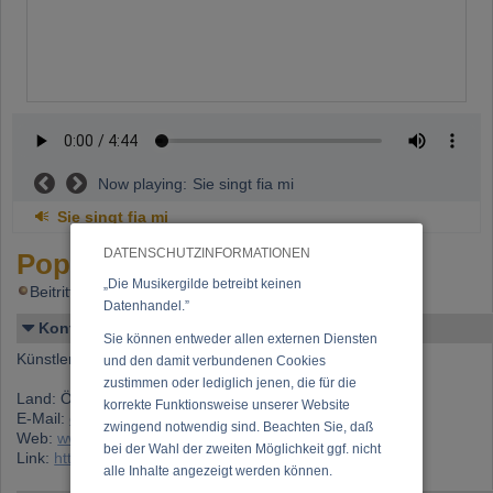
Now playing:
Sie singt fia mi
Sie singt fia mi
DATENSCHUTZINFORMATIONEN
Pop, Projekt
„Die Musikergilde betreibt keinen
Beitritt: 21.06.2002, letzte Änderung: 11.03.2004
Datenhandel.”
Kontakt
Sie können entweder allen externen Diensten
Künstlername: Pop, Projekt
und den damit verbundenen Cookies
zustimmen oder lediglich jenen, die für die
Land: Österreich
korrekte Funktionsweise unserer Website
E-Mail:
office@projektpop.com
zwingend notwendig sind. Beachten Sie, daß
Web:
www.projektpop.com
bei der Wahl der zweiten Möglichkeit ggf. nicht
Link:
https://www.musikergilde.at/mitglied/2043.htm
alle Inhalte angezeigt werden können.