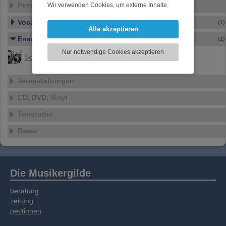
Personen-Details
Wir verwenden Cookies, um externe Inhalte
darzustellen, Ihre Anzeige zu personalisieren,
Vocal – Instrumental – Komposition...
(1)
Funktionen für soziale Medien anbieten zu
Alle akzeptieren
können und die Zugriffe auf unsere Website
Ensemble
(1)
zu analysieren. Dabei werden ggf.
Nur notwendige Cookies akzeptieren
Informationen zu Ihrer Verwendung unserer
Schmock
Website an unsere Partner für externe Inhalte,
soziale Medien, Werbung und Analysen
Veranstaltungen
weitergegeben. Unsere Partner führen diese
Informationen möglicherweise mit weiteren
CD, DVD, Vinyl
Daten zusammen, die Sie bereitgestellt haben
Tonstudio
oder die sie im Rahmen Ihrer Nutzung der
Dienste gesammelt haben.
Basar
Die Musikergilde
beratung
zeitung
petitionen