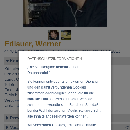
Edlauer, Werner
4470 Enns,
Beitritt: 28.06.2002, letzte Änderung: 07.10.2013
DATENSCHUTZINFORMATIONEN
Kontakt
„Die Musikergilde betreibt keinen
Künstlername: Edlauer, Werner
Datenhandel.”
Ort: 4470 Enns
Land: Österreich
Sie können entweder allen externen Diensten
Telefon 1: +43 (0)7223 823 48
und den damit verbundenen Cookies
Fax: +43 (0)7223 823 48 8
zustimmen oder lediglich jenen, die für die
E-Mail:
buzo@stn.at
korrekte Funktionsweise unserer Website
Web:
www.buzo-records.com
zwingend notwendig sind. Beachten Sie, daß
Link:
https://www.musikergilde.at/mitglied/1712.htm
bei der Wahl der zweiten Möglichkeit ggf. nicht
alle Inhalte angezeigt werden können.
Personen-Details
Wir verwenden Cookies, um externe Inhalte
Vocal – Instrumental – Komposition...
(3)