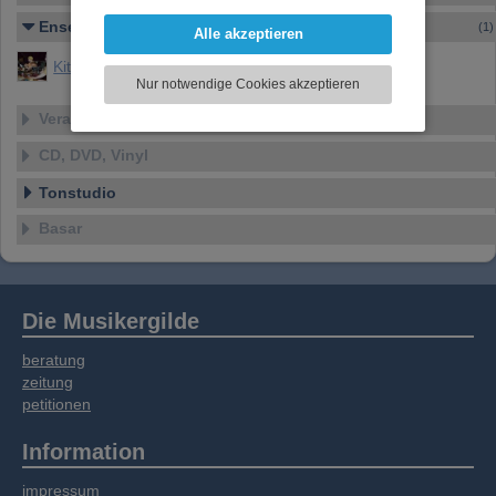
darzustellen, Ihre Anzeige zu personalisieren,
Ensemble
Funktionen für soziale Medien anbieten zu
(1)
Alle akzeptieren
können und die Zugriffe auf unsere Website
Kituma
zu analysieren. Dabei werden ggf.
Nur notwendige Cookies akzeptieren
Informationen zu Ihrer Verwendung unserer
Website an unsere Partner für externe Inhalte,
Veranstaltungen
soziale Medien, Werbung und Analysen
CD, DVD, Vinyl
weitergegeben. Unsere Partner führen diese
Informationen möglicherweise mit weiteren
Tonstudio
Daten zusammen, die Sie bereitgestellt haben
oder die sie im Rahmen Ihrer Nutzung der
Basar
Dienste gesammelt haben.
Die Musikergilde
beratung
zeitung
petitionen
Information
impressum