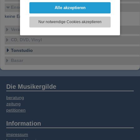
Funktionen für soziale Medien anbieten zu
Ensembles
Alle akzeptieren
können und die Zugriffe auf unsere Website
keine Ensembles verfügbar
zu analysieren. Dabei werden ggf.
Nur notwendige Cookies akzeptieren
Informationen zu Ihrer Verwendung unserer
Veranstaltungen
Website an unsere Partner für externe Inhalte,
soziale Medien, Werbung und Analysen
CD, DVD, Vinyl
weitergegeben. Unsere Partner führen diese
Informationen möglicherweise mit weiteren
Tonstudio
Daten zusammen, die Sie bereitgestellt haben
Basar
oder die sie im Rahmen Ihrer Nutzung der
Dienste gesammelt haben.
Die Musikergilde
beratung
zeitung
petitionen
Information
impressum