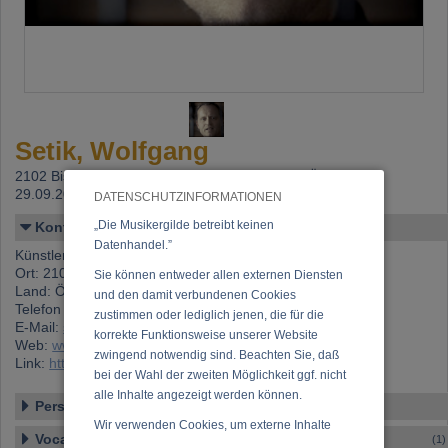
Setik, Wolfgang
2102 Bisamberg,
Beitritt: 23.02.1999, letzte Änderung:
29.09.2025
DATENSCHUTZINFORMATIONEN
„Die Musikergilde betreibt keinen
Kontakt
Datenhandel.”
Künstlername: Setik, Wolfgang
Ort: 2102 Bisamberg
Sie können entweder allen externen Diensten
Land: Österreich
und den damit verbundenen Cookies
Telefon 1: +43 (0)664 260 72 87
zustimmen oder lediglich jenen, die für die
E-Mail:
setik@tonstudio-holly.at
korrekte Funktionsweise unserer Website
Web:
www.wolfgangsetik.com
zwingend notwendig sind. Beachten Sie, daß
Link:
https://www.musikergilde.at/mitglied/1110.htm
bei der Wahl der zweiten Möglichkeit ggf. nicht
alle Inhalte angezeigt werden können.
Personen-Details
Wir verwenden Cookies, um externe Inhalte
Vocal – Instrumental – Komposition...
(1)
darzustellen, Ihre Anzeige zu personalisieren,