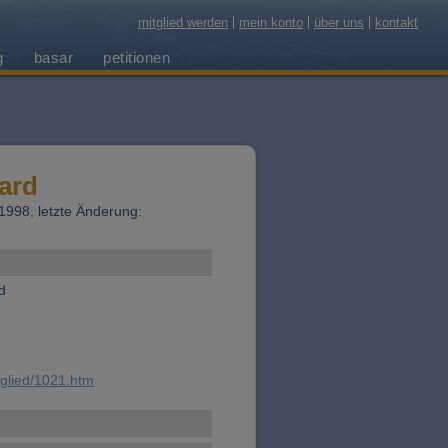
mitglied werden
mein konto
über uns
kontakt
g
basar
petitionen
ard
1.1998, letzte Änderung:
d
tglied/1021.htm