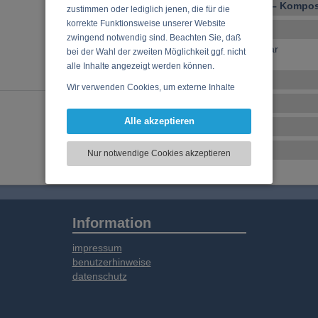
Vocal – Instrumental – Komposi
zustimmen oder lediglich jenen, die für die
korrekte Funktionsweise unserer Website
Ensembles
zwingend notwendig sind. Beachten Sie, daß
keine Ensembles verfügbar
bei der Wahl der zweiten Möglichkeit ggf. nicht
alle Inhalte angezeigt werden können.
Veranstaltungen
Wir verwenden Cookies, um externe Inhalte
darzustellen, Ihre Anzeige zu personalisieren,
CD, DVD, Vinyl
Funktionen für soziale Medien anbieten zu
Alle akzeptieren
Tonstudio
können und die Zugriffe auf unsere Website
zu analysieren. Dabei werden ggf.
Basar
Nur notwendige Cookies akzeptieren
Informationen zu Ihrer Verwendung unserer
Website an unsere Partner für externe Inhalte,
soziale Medien, Werbung und Analysen
weitergegeben. Unsere Partner führen diese
Informationen möglicherweise mit weiteren
Information
Daten zusammen, die Sie bereitgestellt haben
oder die sie im Rahmen Ihrer Nutzung der
impressum
Dienste gesammelt haben.
benutzerhinweise
datenschutz