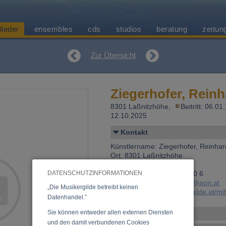
lieder
ensembles
cds
studios
beratung
zeitun
Zur Übersicht
Ziegerhofer, Reinh
8301 Laßnitzhöhe,
Beitritt: 06.0
12.10.2025
Kontakt
Künstlername: Ziegerhofer, Reinhar
Ort: 8301 Laßnitzhöhe
Land: Österreich
DATENSCHUTZINFORMATIONEN
Telefon 1: +43 (0)3133 290 6
E-Mail:
ziegerhofer-music@aon.at
„Die Musikergilde betreibt keinen
Link:
https://www.musikergilde.at/mi
Datenhandel.”
Sie können entweder allen externen Diensten
Personen-Details
und den damit verbundenen Cookies