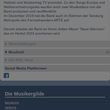
Daten zusammen, die Sie bereitgestellt haben
Helsinki und Mulatschag TV promotet. Zu den Songs Europa und
oder die sie im Rahmen Ihrer Nutzung der
Weltverschwörungsska wurden auch zwei Musikvideos von der
Band produziert und veröffentlicht.
Dienste gesammelt haben.
Im Dezember 2019 trat die Band auch im Rahmen der Sendung
Metropolis des Fernsehsenders ARTE auf.
Derzeit arbeitet die Band an ihrem dritten Album "Neue Märchen",
das im Herbst 2023 erscheinen wird.
Veranstaltungen
Musikstil
(1)
CD, DVD, Vinyl
Social Media Plattformen
Die Musikergilde
beratung
zeitung