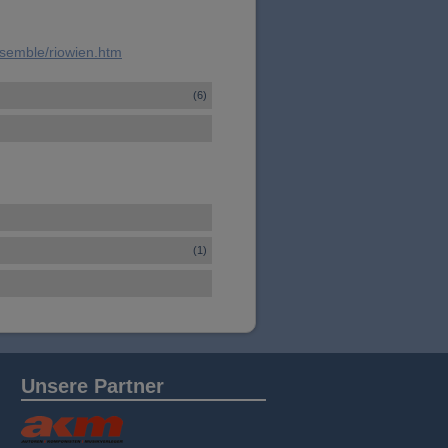
nsemble/riowien.htm
(6)
(1)
Unsere Partner