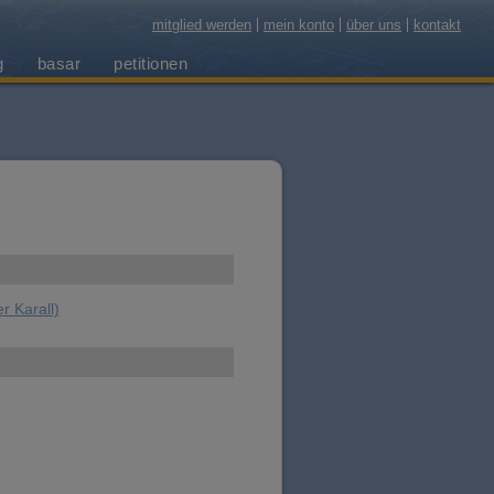
mitglied werden
mein konto
über uns
kontakt
g
basar
petitionen
r Karall)