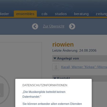
lieder
ensembles
cds
studios
beratung
zeitun
Zur Übersicht
riowien
Letzte Änderung: 24.08.2006
Angelegt von
Karall, Werner "Kirkee" (Werne
Kontakt
Peter Marnul
DATENSCHUTZINFORMATIONEN
Linzerstr. 49/7
„Die Musikergilde betreibt keinen
3002 Purkersdorf
Datenhandel.”
+43/699/13841818
Sie können entweder allen externen Diensten
E-Mail:
info@riowien.at