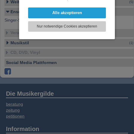
Weitere Ensembles
(5)
darzustellen, Ihre Anzeige zu personalisieren,
Funktionen für soziale Medien anbieten zu
Ensemble-Details
Alle akzeptieren
können und die Zugriffe auf unsere Website
Singer-Songwriter
zu analysieren. Dabei werden ggf.
Nur notwendige Cookies akzeptieren
Informationen zu Ihrer Verwendung unserer
Veranstaltungen
Website an unsere Partner für externe Inhalte,
soziale Medien, Werbung und Analysen
Musikstil
(1)
weitergegeben. Unsere Partner führen diese
CD, DVD, Vinyl
Informationen möglicherweise mit weiteren
Daten zusammen, die Sie bereitgestellt haben
Social Media Plattformen
oder die sie im Rahmen Ihrer Nutzung der
Dienste gesammelt haben.
Die Musikergilde
beratung
zeitung
petitionen
Information