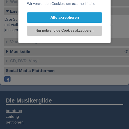
Weitere Ensembles
Wir verwenden Cookies, um externe Inhalte
darzustellen, Ihre Anzeige zu personalisieren,
Ensemble-Details
Funktionen für soziale Medien anbieten zu
Alle akzeptieren
Drei Stimmen, Piano und Percussions...
können und die Zugriffe auf unsere Website
mit vielfältig-kreativen Eigenkompositionen und erfrischend-
zu analysieren. Dabei werden ggf.
jazzigen Interpretationen bekannter Songs.
Nur notwendige Cookies akzeptieren
Informationen zu Ihrer Verwendung unserer
Website an unsere Partner für externe Inhalte,
Veranstaltungen
soziale Medien, Werbung und Analysen
weitergegeben. Unsere Partner führen diese
Musikstile
(2)
Informationen möglicherweise mit weiteren
CD, DVD, Vinyl
Daten zusammen, die Sie bereitgestellt haben
oder die sie im Rahmen Ihrer Nutzung der
Social Media Plattformen
Dienste gesammelt haben.
Die Musikergilde
beratung
zeitung
petitionen