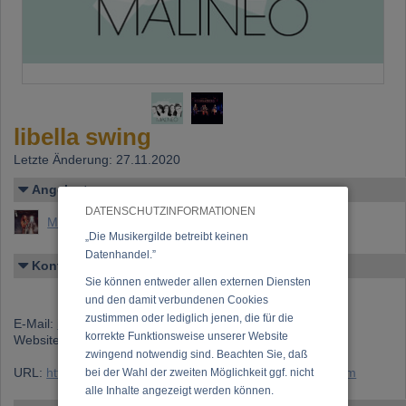
libella swing
Letzte Änderung: 27.11.2020
Angelegt von
DATENSCHUTZINFORMATIONEN
Marion Traun (MA Marion Marcondes de Almeida)
„Die Musikergilde betreibt keinen
Datenhandel.”
Kontakt
Sie können entweder allen externen Diensten
und den damit verbundenen Cookies
zustimmen oder lediglich jenen, die für die
E-Mail:
info@libellaswing.at
korrekte Funktionsweise unserer Website
Website:
www.libellaswing.at
zwingend notwendig sind. Beachten Sie, daß
URL:
https://www.musikergilde.at/ensemble/libellaswing.htm
bei der Wahl der zweiten Möglichkeit ggf. nicht
alle Inhalte angezeigt werden können.