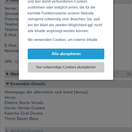
Kontakt
und den damit verbundenen Cookies
zustimmen oder lediglich jenen, die für die
Verner, "Gecko" (Werner "Gecko" Mitschke)
Simmeringer Hauptstr. 150/20/1, 1110 Wien
korrekte Funktionsweise unserer Website
Österreich
zwingend notwendig sind. Beachten Sie, daß
Telefon 1: +43 (0)650 754 37 98
bei der Wahl der zweiten Möglichkeit ggf. nicht
Telefon 2: +43 (0)1 208 21 29
alle Inhalte angezeigt werden können.
E-Mail:
tanaka@tanaka.at
Wir verwenden Cookies, um externe Inhalte
E-Mail:
decay@chello.at
darzustellen, Ihre Anzeige zu personalisieren,
Website:
www.decay.at
Funktionen für soziale Medien anbieten zu
Alle akzeptieren
können und die Zugriffe auf unsere Website
URL:
https://www.musikergilde.at/ensemble/decay.htm
zu analysieren. Dabei werden ggf.
Nur notwendige Cookies akzeptieren
Informationen zu Ihrer Verwendung unserer
Weitere Ensembles
(2)
Website an unsere Partner für externe Inhalte,
soziale Medien, Werbung und Analysen
Ensemble-Details
weitergegeben. Unsere Partner führen diese
Homepage der alternative rock band [decay].
Informationen möglicherweise mit weiteren
decay.
Daten zusammen, die Sie bereitgestellt haben
Elektra Storm-Vocals
oder die sie im Rahmen Ihrer Nutzung der
Gecko Verner-Guitars
Dienste gesammelt haben.
Katsche Graf-Drums
Thore Bauer-Bass
Veranstaltungen