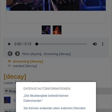
Now playing:
drowning [decay]
drowning [decay]
wanted [decay]
[decay]
Letzte Änderung: 11.06.2002
DATENSCHUTZINFORMATIONEN
Angelegt von
„Die Musikergilde betreibt keinen
Verner, "Gecko" (Werner "Gecko" Mitschke)
Datenhandel.”
Sie können entweder allen externen Diensten