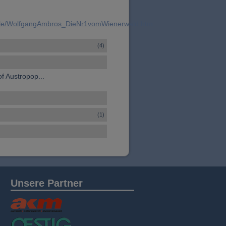
mble/WolfgangAmbros_DieNr1vomWienerwald.htm
(4)
f Austropop...
(1)
Unsere Partner