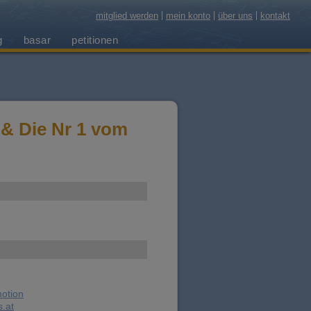
mitglied werden
mein konto
über uns
kontakt
g
basar
petitionen
& Die Nr 1 vom
otion
.at