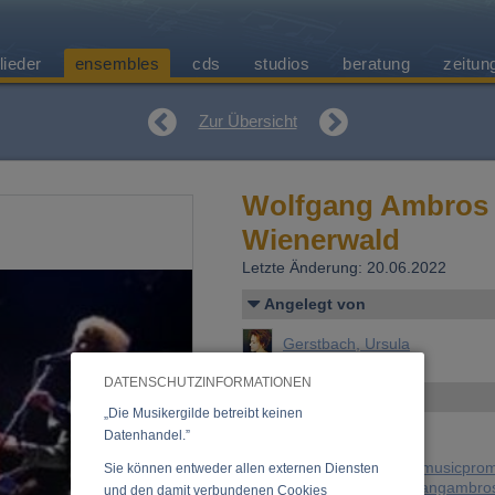
lieder
ensembles
cds
studios
beratung
zeitun
Zur Übersicht
Wolfgang Ambros 
Wienerwald
Letzte Änderung: 20.06.2022
Angelegt von
Gerstbach, Ursula
DATENSCHUTZINFORMATIONEN
Kontakt
„Die Musikergilde betreibt keinen
Datenhandel.”
E-Mail:
office@mcevents-musicprom
Sie können entweder allen externen Diensten
Website:
http://www.wolfgangambros
und den damit verbundenen Cookies