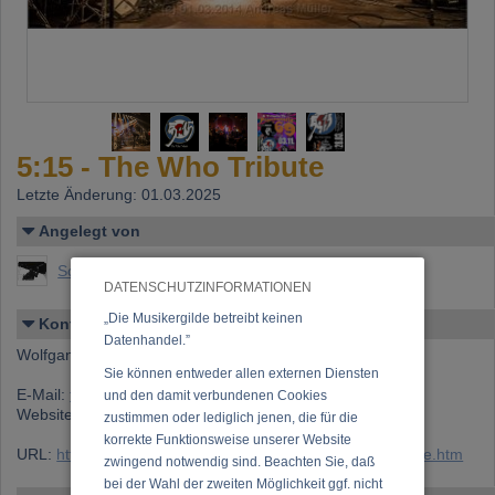
5:15 - The Who Tribute
Letzte Änderung: 01.03.2025
Angelegt von
Schlegl-Tiefenbacher, Wolfgang
DATENSCHUTZINFORMATIONEN
„Die Musikergilde betreibt keinen
Kontakt
Datenhandel.”
Wolfgang Schlegl-Tiefenbacher
Sie können entweder allen externen Diensten
E-Mail:
fivefifteen@chello.at
und den damit verbundenen Cookies
Website:
https://www.facebook.com/515TheWhoTribute/
zustimmen oder lediglich jenen, die für die
korrekte Funktionsweise unserer Website
URL:
https://www.musikergilde.at/ensemble/TheWhoTribute.htm
zwingend notwendig sind. Beachten Sie, daß
bei der Wahl der zweiten Möglichkeit ggf. nicht