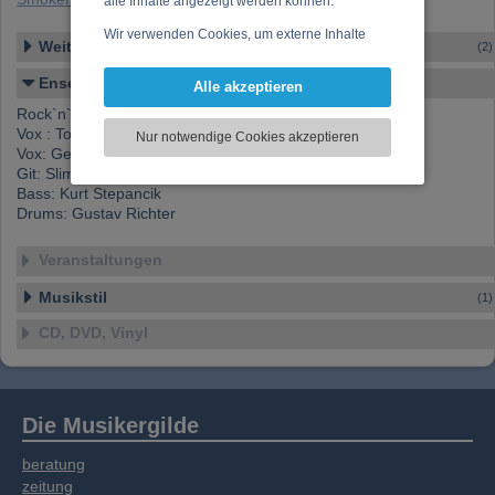
alle Inhalte angezeigt werden können.
Wir verwenden Cookies, um externe Inhalte
Weitere Ensembles
(2)
darzustellen, Ihre Anzeige zu personalisieren,
Funktionen für soziale Medien anbieten zu
Ensemble-Details
Alle akzeptieren
können und die Zugriffe auf unsere Website
Rock`n`Roll Entertainment
zu analysieren. Dabei werden ggf.
Vox : Tommy Lee
Nur notwendige Cookies akzeptieren
Informationen zu Ihrer Verwendung unserer
Vox: Gery Kriebaum
Website an unsere Partner für externe Inhalte,
Git: Slim Fuller
soziale Medien, Werbung und Analysen
Bass: Kurt Stepancik
weitergegeben. Unsere Partner führen diese
Drums: Gustav Richter
Informationen möglicherweise mit weiteren
Daten zusammen, die Sie bereitgestellt haben
Veranstaltungen
oder die sie im Rahmen Ihrer Nutzung der
Musikstil
(1)
Dienste gesammelt haben.
CD, DVD, Vinyl
Die Musikergilde
beratung
zeitung