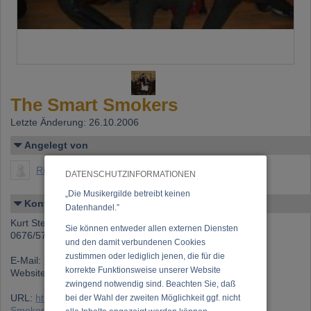
The Smart Smokers
Letzte Änderung: 26.10.2006
Angelegt von
Richter, Gustav
DATENSCHUTZINFORMATIONEN
„Die Musikergilde betreibt keinen
Kontakt
Datenhandel.”
Kurt Stepancik
Sie können entweder allen externen Diensten
0676/5768575
und den damit verbundenen Cookies
zustimmen oder lediglich jenen, die für die
E-Mail:
info@smartsmokers.at
korrekte Funktionsweise unserer Website
Website:
www.smartsmokers.at
zwingend notwendig sind. Beachten Sie, daß
URL:
https://www.musikergilde.at/ensemble/The-Smart-
bei der Wahl der zweiten Möglichkeit ggf. nicht
Smokers.htm