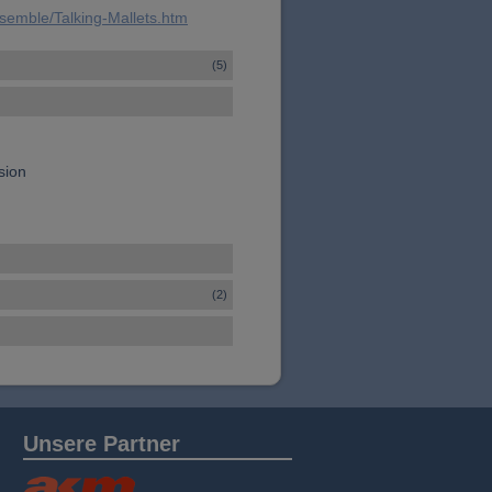
nsemble/Talking-Mallets.htm
(5)
sion
(2)
Unsere Partner