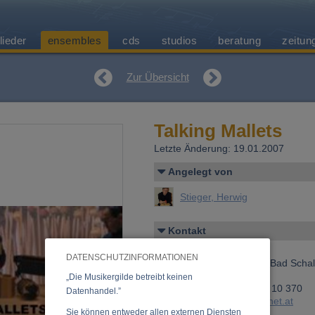
lieder
ensembles
cds
studios
beratung
zeitun
Zur Übersicht
Talking Mallets
Letzte Änderung: 19.01.2007
Angelegt von
Stieger, Herwig
Kontakt
Stieger, Herwig
DATENSCHUTZINFORMATIONEN
Weidenstraße 8/12, 4701 Bad Schal
Österreich
„Die Musikergilde betreibt keinen
Telefon 1: +43 (0)699 118 10 370
Datenhandel.”
E-Mail:
h.stieger@village-net.at
Sie können entweder allen externen Diensten