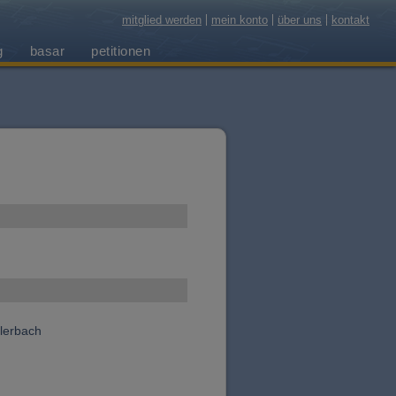
mitglied werden
mein konto
über uns
kontakt
g
basar
petitionen
lerbach