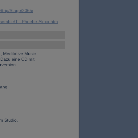
trip/Stage/2065/
ensemble/T_-Phoebe-Alexa.htm
, Meditative Music
 Dazu eine CD mit
rversion.
sang
m Studio.