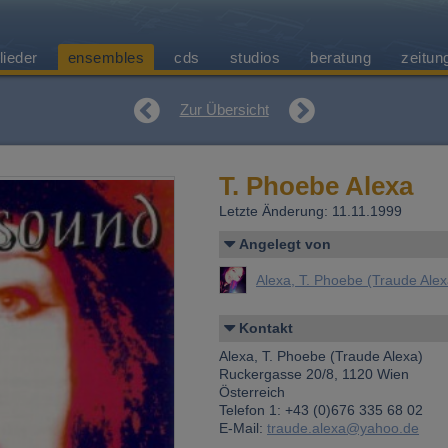
lieder
ensembles
cds
studios
beratung
zeitun
Zur Übersicht
T. Phoebe Alexa
Letzte Änderung: 11.11.1999
Angelegt von
Alexa, T. Phoebe (Traude Alex
Kontakt
Alexa, T. Phoebe (Traude Alexa)
Ruckergasse 20/8, 1120 Wien
Österreich
Telefon 1: +43 (0)676 335 68 02
E-Mail:
traude.alexa@yahoo.de