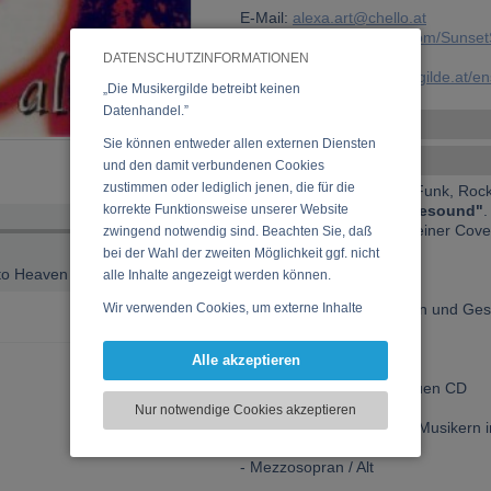
E-Mail:
alexa.art@chello.at
Website:
www.geocities.com/SunsetS
DATENSCHUTZINFORMATIONEN
URL:
https://www.musikergilde.at/
„Die Musikergilde betreibt keinen
Datenhandel.”
Weitere Ensembles
Sie können entweder allen externen Diensten
Ensemble-Details
und den damit verbundenen Cookies
zustimmen oder lediglich jenen, die für die
Singer/Songwriter - Pop, Funk, Rock
korrekte Funktionsweise unserer Website
- Eigenes Projekt
"Phoebesound"
.
Eigenkompositionen und einer Cove
zwingend notwendig sind. Beachten Sie, daß
bei der Wahl der zweiten Möglichkeit ggf. nicht
- CD "Made in Vienna"
to Heaven
alle Inhalte angezeigt werden können.
Wir verwenden Cookies, um externe Inhalte
- Filmmmusik; Komposition und Ge
darzustellen, Ihre Anzeige zu personalisieren,
- Meditative Music
Funktionen für soziale Medien anbieten zu
Alle akzeptieren
können und die Zugriffe auf unsere Website
- Derzeit Arbeit an der neuen CD
zu analysieren. Dabei werden ggf.
Nur notwendige Cookies akzeptieren
Informationen zu Ihrer Verwendung unserer
- Support von namhaften Musikern i
Website an unsere Partner für externe Inhalte,
soziale Medien, Werbung und Analysen
- Mezzosopran / Alt
weitergegeben. Unsere Partner führen diese