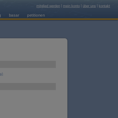
mitglied werden
mein konto
über uns
kontakt
g
basar
petitionen
a)