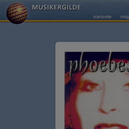
startseite
mitg