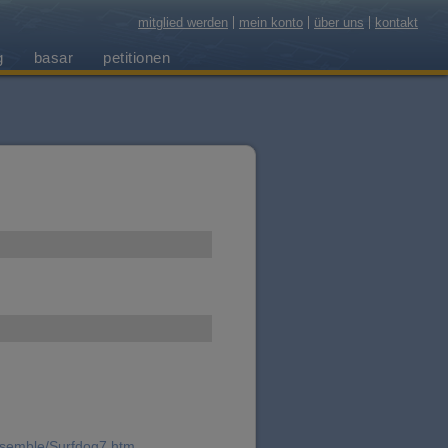
mitglied werden
mein konto
über uns
kontakt
g
basar
petitionen
ensemble/Surfdog7.htm