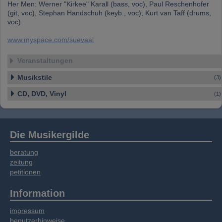
Her Men: Werner "Kirkee" Karall (bass, voc), Paul Reschenhofer
(git, voc), Stephan Handschuh (keyb., voc), Kurt van Taff (drums,
voc)
www.myspace.com/suevaal
Veranstaltungen
Musikstile
(3)
CD, DVD, Vinyl
(1)
Die Musikergilde
beratung
zeitung
petitionen
Information
impressum
benutzerhinweise