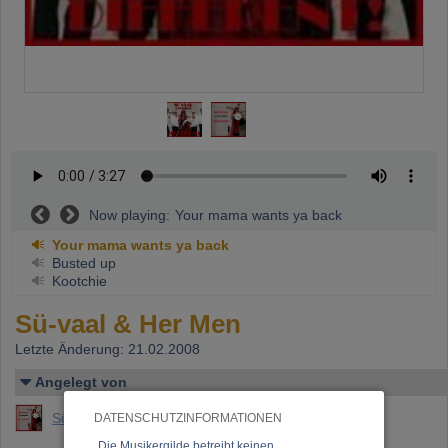
Now playing:
Your mama wants ya back
Your mama wants ya back
Busted up
Kootchie
Sü-vaal & Her Men
Letzte Änderung: 21.02.2008
Angelegt von
Sü-Vaal
DATENSCHUTZINFORMATIONEN
„Die Musikergilde betreibt keinen