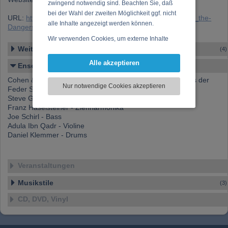
zwingend notwendig sind. Beachten Sie, daß
bei der Wahl der zweiten Möglichkeit ggf. nicht
URL:
https://www.musikergilde.at/ensemble/Steve-Gander_the-
alle Inhalte angezeigt werden können.
Dangers-of_.htm
Wir verwenden Cookies, um externe Inhalte
Weitere Ensembles
darzustellen, Ihre Anzeige zu personalisieren,
(4)
Funktionen für soziale Medien anbieten zu
Alle akzeptieren
Ensemble-Details
können und die Zugriffe auf unsere Website
Cohen & Cave Coversongs sowie Eigenkompositionen aus der
zu analysieren. Dabei werden ggf.
Nur notwendige Cookies akzeptieren
Feder Steve Ganders
Informationen zu Ihrer Verwendung unserer
Steve Gander - guit. / voc.
Website an unsere Partner für externe Inhalte,
Franz Haselsteiner - Ziehharmonika
soziale Medien, Werbung und Analysen
Joe Schirl - Bass
weitergegeben. Unsere Partner führen diese
Adula Ibn Qadr - Violine
Informationen möglicherweise mit weiteren
Daniel Klemmer - Drums
Daten zusammen, die Sie bereitgestellt haben
oder die sie im Rahmen Ihrer Nutzung der
Dienste gesammelt haben.
Veranstaltungen
Musikstile
(3)
CD, DVD, Vinyl