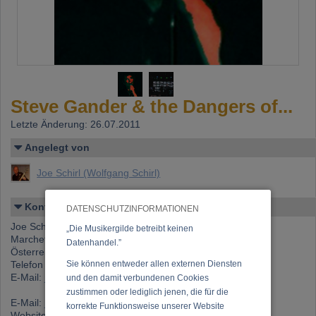
Steve Gander & the Dangers of...
Letzte Änderung: 26.07.2011
Angelegt von
Joe Schirl (Wolfgang Schirl)
Kontakt
DATENSCHUTZINFORMATIONEN
Joe Schirl (Wolfgang Schirl)
„Die Musikergilde betreibt keinen
Marchettigasse 1/11, 1060 Wien
Datenhandel.”
Österreich
Telefon 1: +43 (0)676 640 16 42
Sie können entweder allen externen Diensten
E-Mail:
joeschirl@hotmail.at
und den damit verbundenen Cookies
zustimmen oder lediglich jenen, die für die
E-Mail:
joeschirl@hotmail.com
korrekte Funktionsweise unserer Website
Website:
www.stevegander.at